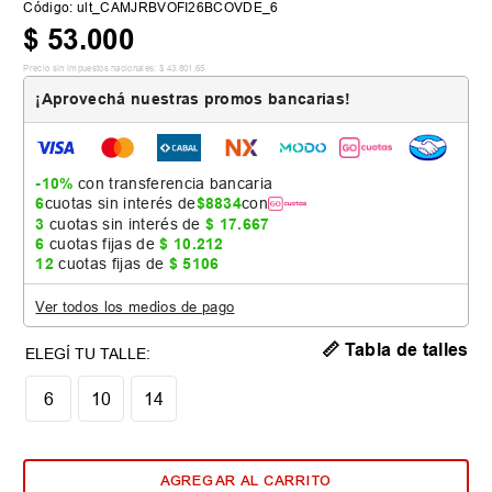
Código
:
ult_CAMJRBVOFI26BCOVDE_6
$
53
.
000
Precio sin impuestos nacionales:
$
43
.
801
,
65
¡Aprovechá nuestras promos bancarias!
-10%
con transferencia bancaria
6
cuotas sin interés de
$
8834
con
3
cuotas sin interés de
$
17
.
667
6
cuotas fijas de
$
10
.
212
12
cuotas fijas de
$
5106
Ver todos los medios de pago
📏 Tabla de talles
6
10
14
AGREGAR AL CARRITO