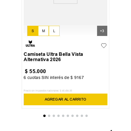
S
M
L
+
3
Camiseta Ultra Bella Vista
Alternativa 2026
$
55
.
000
6
cuotas SIN interés de
$
9167
Precio sin impuestos nacionales:
$
45
.
454
,
55
AGREGAR AL CARRITO