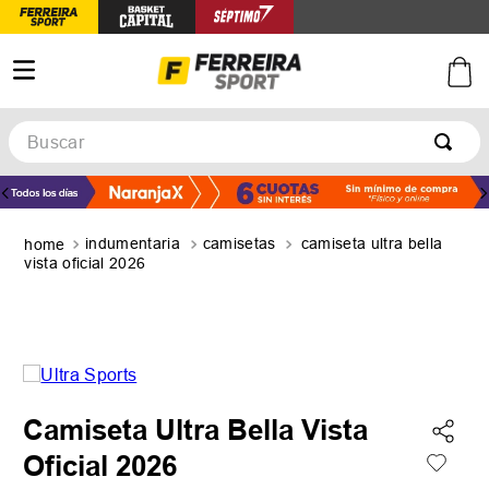
Buscar
TÉRMINOS MÁS BUSCADOS
1
.
botines
indumentaria
camisetas
camiseta ultra bella
2
.
basquet
vista oficial 2026
3
.
zapatillas mujer
4
.
zapatillas adidas
5
.
medias
Camiseta Ultra Bella Vista
Oficial 2026