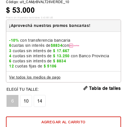
Código
:
ult_CAMjrBVALT26VERDE_10
$
53
.
000
Precio sin impuestos nacionales:
$
43
.
801
,
65
¡Aprovechá nuestras promos bancarias!
-10%
con transferencia bancaria
6
cuotas sin interés de
$
8834
con
3
cuotas sin interés de
$
17
.
667
4
cuotas sin interés de
$
13
.
250
con Banco Provincia
6
cuotas sin interés de
$
8834
12
cuotas fijas de
$
5106
Ver todos los medios de pago
📏 Tabla de talles
6
10
14
AGREGAR AL CARRITO