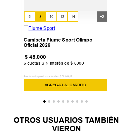
6
8
10
12
14
+
2
16
Camiseta Fiume Sport Olimpo
Oficial 2026
$
48
.
000
6
cuotas SIN interés de
$
8000
Precio sin impuestos nacionales:
$
39
.
669
,
42
AGREGAR AL CARRITO
OTROS USUARIOS TAMBIÉN
VIERON