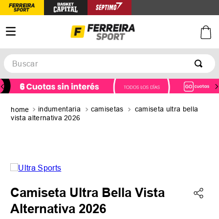
Buscar
TÉRMINOS MÁS BUSCADOS
1
.
botines
indumentaria
camisetas
camiseta ultra bella
2
.
basquet
vista alternativa 2026
3
.
zapatillas mujer
4
.
zapatillas adidas
5
.
medias
Camiseta Ultra Bella Vista
Alternativa 2026