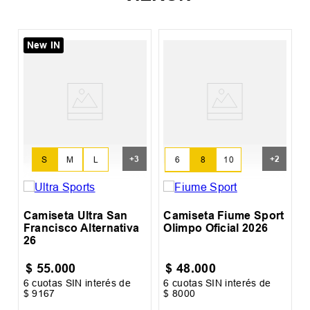
New IN
%
t
C
O
+
3
+
2
6
8
10
S
M
L
12
14
16
Camiseta Ultra San
Camiseta Fiume Sport
Francisco Alternativa
Olimpo Oficial 2026
26
$
55
.
000
$
48
.
000
6
cuotas SIN interés de
6
cuotas SIN interés de
6
$
9167
$
8000
$