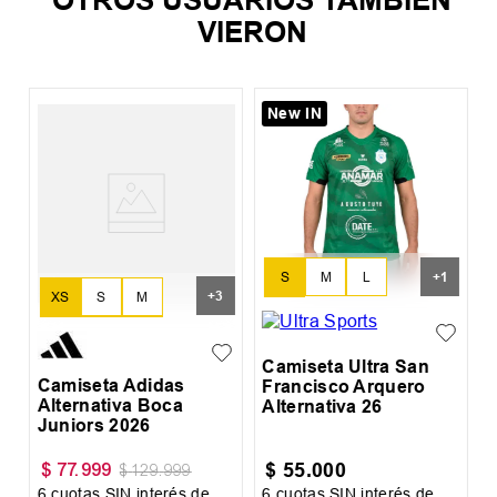
VIERON
New IN
%
C
S
+
1
S
M
L
+
3
XS
S
M
XL
L
XL
XXL
Camiseta Ultra San
Camiseta Adidas
Francisco Arquero
Alternativa Boca
Alternativa 26
Juniors 2026
$
55
.
000
$
77
.
999
$
129
.
999
6
cuotas SIN interés de
6
cuotas SIN interés de
6