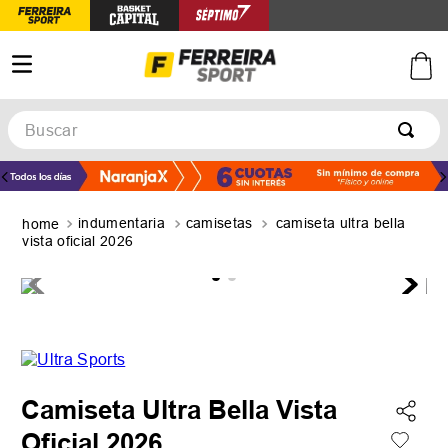
Buscar
TÉRMINOS MÁS BUSCADOS
1
.
botines
indumentaria
camisetas
camiseta ultra bella
2
.
zapatillas
vista oficial 2026
3
.
basquet
4
.
zapatillas mujer
5
.
zapatillas adidas
Camiseta Ultra Bella Vista
Oficial 2026