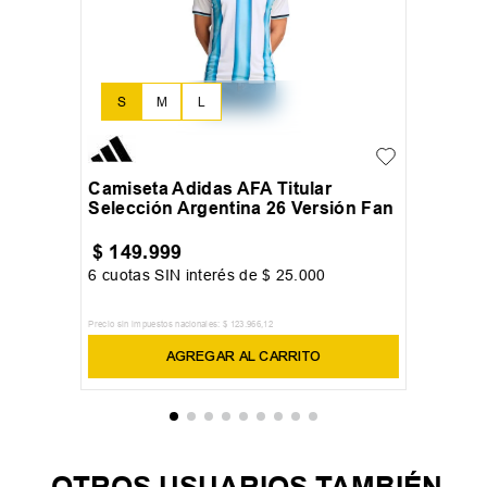
S
M
L
Camiseta Adidas AFA Titular
Selección Argentina 26 Versión Fan
$
149
.
999
6
cuotas SIN interés de
$
25
.
000
Precio sin impuestos nacionales:
$
123
.
966
,
12
AGREGAR AL CARRITO
OTROS USUARIOS TAMBIÉN