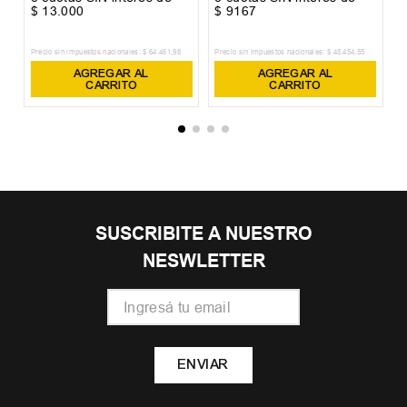
$
13
.
000
$
9167
$
Precio sin impuestos nacionales:
$
64
.
461
,
98
Precio sin impuestos nacionales:
$
45
.
454
,
55
Pr
AGREGAR AL
AGREGAR AL
CARRITO
CARRITO
SUSCRIBITE A NUESTRO
NESWLETTER
ENVIAR