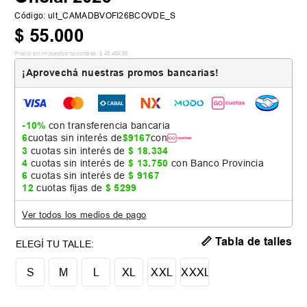
Código
:
ult_CAMADBVOFI26BCOVDE_S
$
55
.
000
Precio sin impuestos nacionales:
$
45
.
454
,
55
¡Aprovechá nuestras promos bancarias!
-10%
con transferencia bancaria
6
cuotas sin interés de
$
9167
con
3
cuotas sin interés de
$
18
.
334
4
cuotas sin interés de
$
13
.
750
con Banco Provincia
6
cuotas sin interés de
$
9167
12
cuotas fijas de
$
5299
Ver todos los medios de pago
📏 Tabla de talles
S
M
L
XL
XXL
XXXL