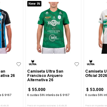
New IN
XL
+
1
S
M
L
XL
6
10
San
Camiseta Ultra San
Camiseta Ul
ativa 26
Francisco Arquero
Oficial 202
Alternativa 26
$
55
.
000
$
53
.
000
de
$
9167
6
cuotas SIN interés de
$
9167
6
cuotas SIN in
45
.
454
,
55
Precio sin impuestos nacionales:
$
45
.
454
,
55
Precio sin impuestos na