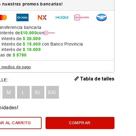
 nuestras promos bancarias!
ansferencia bancaria
 interés de
$
10
.
000
con
 interés de
$
20
.
000
 interés de
$
15
.
000
con Banco Provincia
 interés de
$
10
.
000
jas de
$
5780
s medios de pago
📏 Tabla de talles
M
L
XL
XXL
nidades!
R AL CARRITO
COMPRAR