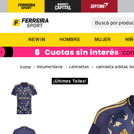
Buscá por producto,
T
NEW IN
HOMBRE
MUJER
NI
1
.
2
.
3
.
indumentaria
camisetas
camiseta adidas bo
4
.
¡Últimos Talles!
5
.