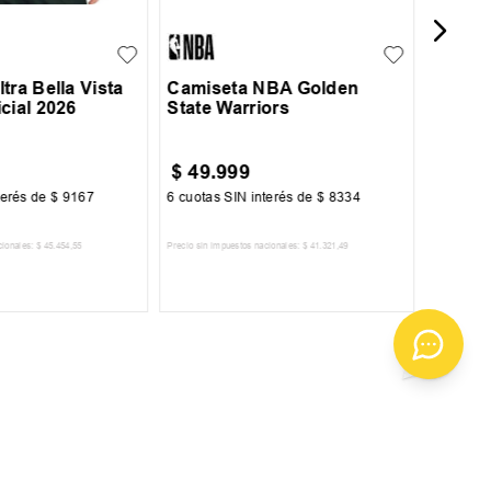
tra Bella Vista
Camiseta NBA Golden
cial 2026
State Warriors
$
49
.
999
$
27
.
3
terés de
$
9167
6
cuotas SIN interés de
$
8334
6
cuotas 
cionales:
$
45
.
454
,
55
Precio sin impuestos nacionales:
$
41
.
321
,
49
Precio sin im
R AL CARRITO
AGREGAR AL CARRITO
A