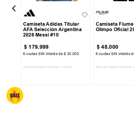
16
Camiseta Adidas Titular
Camiseta Fiume
AFA Selección Argentina
Olimpo Oficial 2
2026 Messi #10
$
179
.
999
$
48
.
000
34
6
cuotas SIN interés de
$
30
.
000
6
cuotas SIN interés 
Precio sin impuestos nacionales:
$
148
.
759
,
5
Precio sin impuestos nacionales:
$
TO
AGREGAR AL CARRITO
AGREGAR AL 