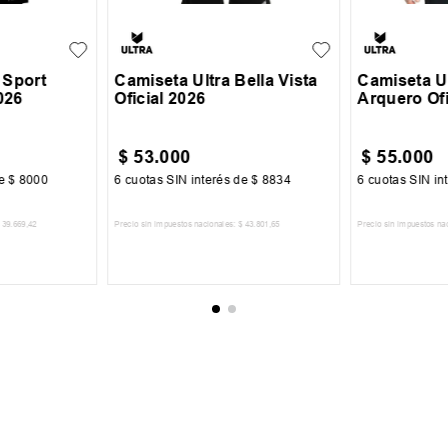
 Sport
Camiseta Ultra Bella Vista
Camiseta Ul
026
Oficial 2026
Arquero Ofi
$
53
.
000
$
55
.
000
de
$
8000
6
cuotas SIN interés de
$
8834
6
cuotas SIN in
39
.
669
,
42
Precio sin impuestos nacionales:
$
43
.
801
,
65
Precio sin impuestos na
CARRITO
AGREGAR AL CARRITO
AGREGA