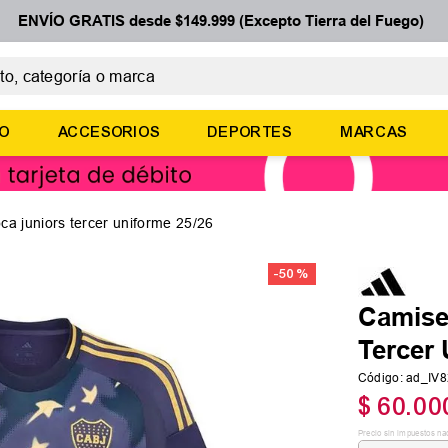
ENVÍO GRATIS desde $149.999 (Excepto Tierra del Fuego)
 categoría o marca
ÉRMINOS MÁS BUSCADOS
ÑO
ACCESORIOS
DEPORTES
MARCAS
botines
zapatillas
basquet
ca juniors tercer uniforme 25/26
zapatillas mujer
-
50 %
zapatillas adidas
Camise
Tercer 
Código
:
ad_IV
$
60
.
00
Precio sin impuestos na