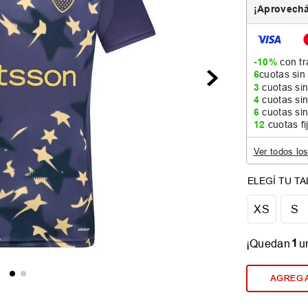
¡Aprovechá
-10%
con tr
6
cuotas sin
3
cuotas sin
4
cuotas sin
6
cuotas sin
12
cuotas fi
Ver todos lo
XS
S
1
¡Quedan
u
AGREGA