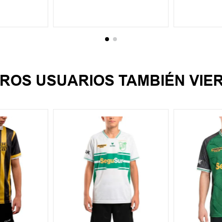
CARRITO
AGREGAR AL CARRITO
AGREGA
ROS USUARIOS TAMBIÉN VIE
12
14
6
10
14
S
M