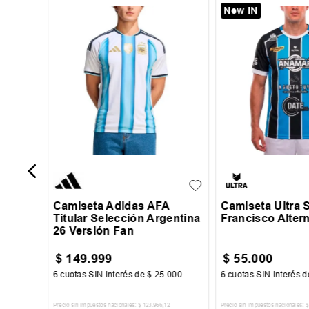
New IN
-
40 %
rtif
XS
S
M
L
XL
S
M
L
XXL
XXXL
XXL
XXXL
Camiseta Adidas AFA
Camiseta Ultra 
Titular Selección Argentina
Francisco Altern
26 Versión Fan
$
149
.
999
$
55
.
000
00
6
cuotas SIN interés de
$
25
.
000
6
cuotas SIN interés 
Precio sin impuestos nacionales:
$
123
.
966
,
12
Precio sin impuestos nacionales:
$