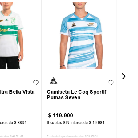
S
Camis
State 
14
S
M
L
XL
XXL
tra Bella Vista
Camiseta Le Coq Sportif
6
Pumas Seven
$
119
.
900
$
49
.
terés de
$
8834
6
cuotas SIN interés de
$
19
.
984
6
cuotas 
cionales:
$
43
.
801
,
65
Precio sin impuestos nacionales:
$
99
.
090
,
91
Precio sin im