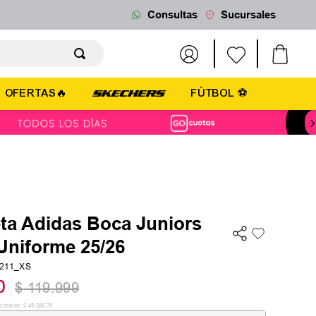
Consultas
Sucursales
OFERTAS🔥
FÚTBOL ⚽
ta Adidas Boca Juniors
Uniforme 25/26
8211_XS
0
$
119
.
999
cionales:
$
49
.
586
,
78