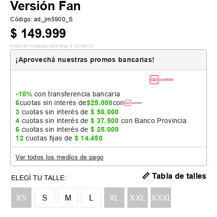
Versión Fan
Código
:
ad_jm5900_S
$
149
.
999
Precio sin impuestos nacionales:
$
123
.
966
,
12
¡Aprovechá nuestras promos bancarias!
-10%
con transferencia bancaria
6
cuotas sin interés de
$
25
.
000
con
3
cuotas sin interés de
$
50
.
000
4
cuotas sin interés de
$
37
.
500
con Banco Provincia
6
cuotas sin interés de
$
25
.
000
12
cuotas fijas de
$
14
.
450
Ver todos los medios de pago
📏 Tabla de talles
XS
S
M
L
XL
XXL
XXXL