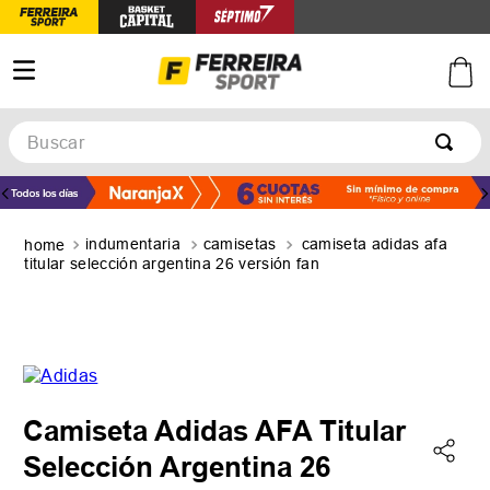
Buscar
TÉRMINOS MÁS BUSCADOS
1
.
botines
indumentaria
camisetas
camiseta adidas afa
2
.
zapatillas
titular selección argentina 26 versión fan
3
.
basquet
4
.
zapatillas mujer
5
.
zapatillas adidas
Camiseta Adidas AFA Titular
Selección Argentina 26