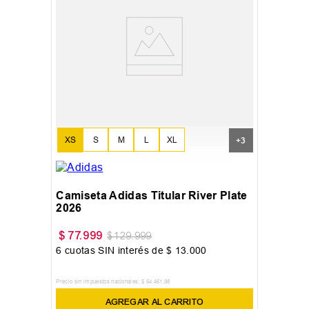
XS
S
M
L
XL
+
3
XXL
Camiseta Adidas Titular River Plate
2026
$
77
.
999
$
129
.
999
6
cuotas SIN interés de
$
13
.
000
Precio sin impuestos nacionales:
$
64
.
461
,
98
AGREGAR AL CARRITO