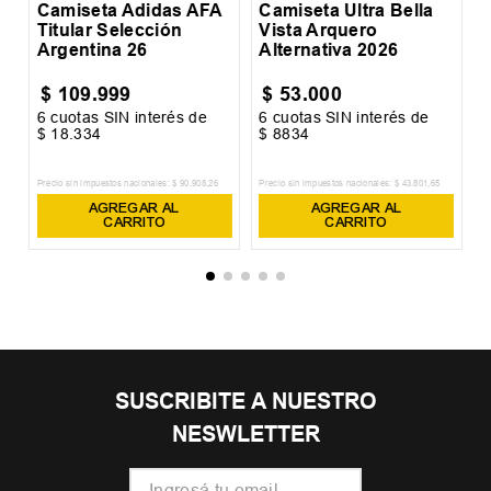
Camiseta Adidas AFA
Camiseta Ultra Bella
Titular Selección
Vista Arquero
Argentina 26
Alternativa 2026
$
109
.
999
$
53
.
000
6
cuotas SIN interés de
6
cuotas SIN interés de
6
$
18
.
334
$
8834
$
Precio sin impuestos nacionales:
$
90
.
908
,
26
Precio sin impuestos nacionales:
$
43
.
801
,
65
Pr
AGREGAR AL
AGREGAR AL
CARRITO
CARRITO
SUSCRIBITE A NUESTRO
NESWLETTER