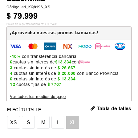
Código
:
ad_KQ8196_XS
$
79
.
999
Precio sin impuestos nacionales:
$
66
.
114
,
88
¡Aprovechá nuestras promos bancarias!
-10%
con transferencia bancaria
6
cuotas sin interés de
$
13
.
334
con
3
cuotas sin interés de
$
26
.
667
4
cuotas sin interés de
$
20
.
000
con Banco Provincia
6
cuotas sin interés de
$
13
.
334
12
cuotas fijas de
$
7707
Ver todos los medios de pago
📏 Tabla de talles
XS
S
M
L
XL