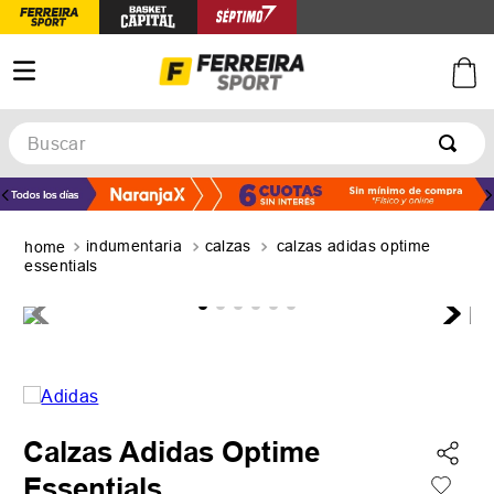
Buscar
TÉRMINOS MÁS BUSCADOS
1
.
botines
indumentaria
calzas
calzas adidas optime
2
.
zapatillas
essentials
3
.
basquet
4
.
zapatillas mujer
5
.
zapatillas adidas
Calzas Adidas Optime
Essentials