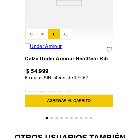
S
M
L
XL
Calza Under Armour HeatGear Rib
$
54
.
999
6
cuotas SIN interés de
$
9167
Precio sin impuestos nacionales:
$
45
.
453
,
72
AGREGAR AL CARRITO
OTROS USUARIOS TAMBIÉN