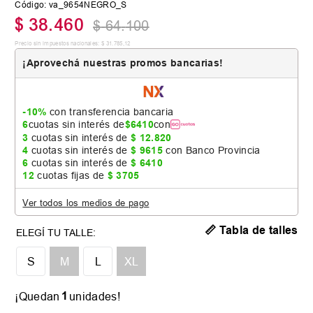
Código
:
va_9654NEGRO_S
$
38
.
460
$
64
.
100
Precio sin impuestos nacionales:
$
31
.
785
,
12
¡Aprovechá nuestras promos bancarias!
-10%
con transferencia bancaria
6
cuotas sin interés de
$
6410
con
3
cuotas sin interés de
$
12
.
820
4
cuotas sin interés de
$
9615
con Banco Provincia
6
cuotas sin interés de
$
6410
12
cuotas fijas de
$
3705
Ver todos los medios de pago
📏 Tabla de talles
S
M
L
XL
1
¡Quedan
unidades!