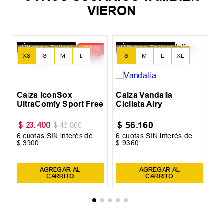
¡Últimos Talles!
-
50 %
XS
S
M
L
Calza IconSox UltraComfy Sport
Free
$
23
.
400
$
46
.
800
6
cuotas SIN interés de
$
3900
Precio sin impuestos nacionales:
$
19
.
338
,
84
AGREGAR AL CARRITO
OTROS USUARIOS TAMBIÉN