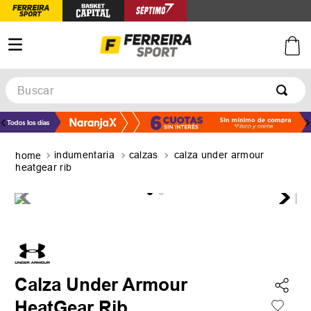
Buscar
TÉRMINOS MÁS BUSCADOS
1
.
botines
indumentaria
calzas
calza under armour
2
.
zapatillas
heatgear rib
3
.
basquet
4
.
zapatillas mujer
5
.
zapatillas adidas
Calza Under Armour
HeatGear Rib