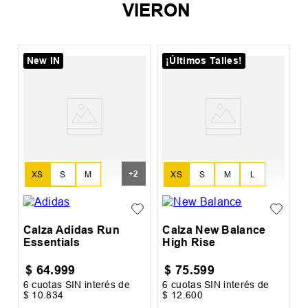
VIERON
New IN
¡Últimos Talles!
o
C
B
+
2
XS
S
M
XS
S
M
L
L
XL
XL
Calza Adidas Run
Calza New Balance
Essentials
High Rise
$
64
.
999
$
75
.
599
6
cuotas SIN interés de
6
cuotas SIN interés de
6
$
10
.
834
$
12
.
600
$