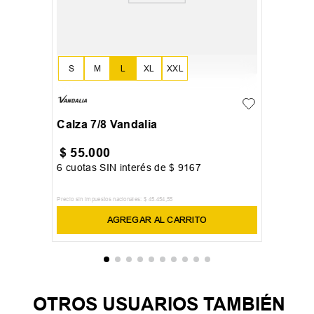
S
M
L
XL
XXL
Calza 7/8 Vandalia
$
55
.
000
6
cuotas SIN interés de
$
9167
Precio sin impuestos nacionales:
$
45
.
454
,
55
AGREGAR AL CARRITO
OTROS USUARIOS TAMBIÉN