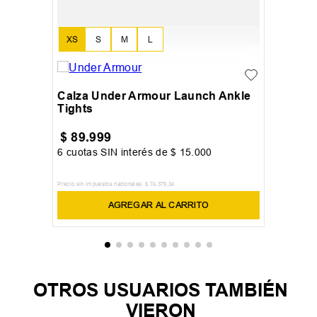
XS
S
M
L
Calza Under Armour Launch Ankle
Tights
$
89
.
999
6
cuotas SIN interés de
$
15
.
000
Precio sin impuestos nacionales:
$
74
.
379
,
34
AGREGAR AL CARRITO
OTROS USUARIOS TAMBIÉN
VIERON