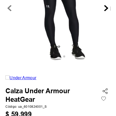
Calza Under Armour
HeatGear
Código
:
ua_6010824001_S
$
59
.
999