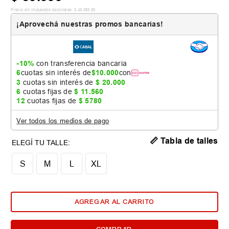
Precio sin impuestos nacionales:
$
49
.
585
,
95
¡Aprovechá nuestras promos bancarias!
-10%
con transferencia bancaria
6
cuotas sin interés de
$
10
.
000
con
3
cuotas sin interés de
$
20
.
000
6
cuotas fijas de
$
11
.
560
12
cuotas fijas de
$
5780
Ver todos los medios de pago
📏 Tabla de talles
S
M
L
XL
AGREGAR AL CARRITO