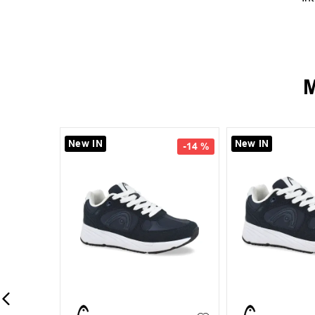
M
New IN
New IN
-
14 %
40
41
42
35
36
37
38
39
44
45