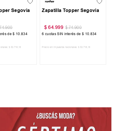
opper Segovia
Zapatilla Topper Segovia
Zapatill
$
64
.
999
$
64
.
99
74
.
900
$
74
.
900
terés de
$
10
.
834
6
cuotas SIN interés de
$
10
.
834
6
cuotas SI
ionales:
$
53
.
718
,
18
Precio sin impuestos nacionales:
$
53
.
718
,
18
Precio sin impues
 AL CARRITO
AGREGAR AL CARRITO
AGRE