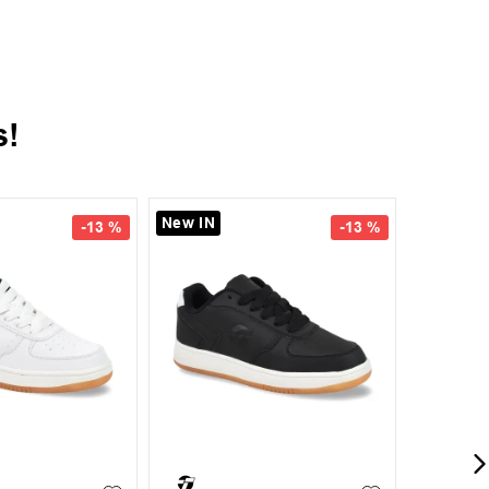
s!
New IN
New IN
-
13 %
-
13 %
37
38
35
37
38
39
35
36
+
6
+
6
40
39
40