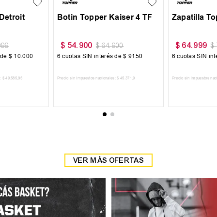
Detroit
Botin Topper Kaiser 4 TF
Zapatilla T
$
54
.
900
$
64
.
999
999
$
64
.
900
$
 de
$
10
.
000
6
cuotas SIN interés de
$
9150
6
cuotas SIN in
:
$
49
.
585
,
95
Precio sin impuestos nacionales:
$
45
.
371
,
9
Precio sin impuestos nac
 CARRITO
AGREGAR AL CARRITO
AGREGAR
VER MÁS OFERTAS