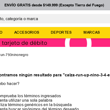
ENVÍO GRATIS desde $149.999 (Excepto Tierra del Fuego)
 categoría o marca
ÉRMINOS MÁS BUSCADOS
ÑO
ACCESORIOS
DEPORTES
MARCAS
botines
zapatillas
basquet
-run-793ninonegro
zapatillas mujer
zapatillas adidas
ontramos ningún resultado para "
calza-run-up-nino-3-4-
ebo hacer?
mprueba los términos ingresados
tenta utilizar una sola palabra
iliza términos genéricos en la búsqueda
tenta buscar sinónimos del término deseado