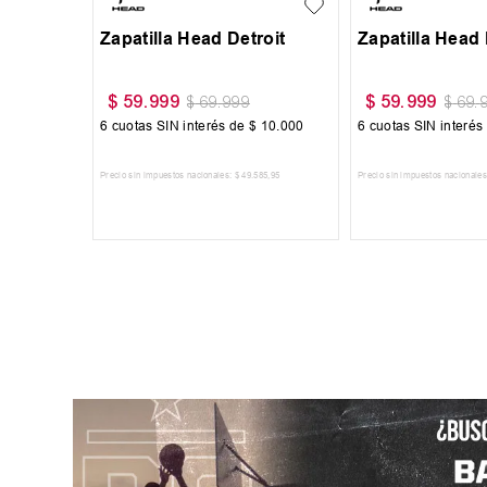
Zapatilla Head Detroit
Zapatilla Head 
$
59
.
999
$
59
.
999
$
69
.
999
$
69
.
6
cuotas SIN interés de
$
10
.
000
6
cuotas SIN interés
Precio sin impuestos nacionales:
$
49
.
585
,
95
Precio sin impuestos nacionales
AGREGAR AL CARRITO
AGREGAR AL