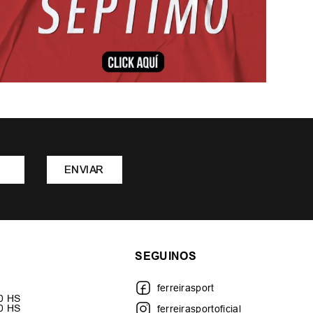
ENVIAR
SEGUINOS
ferreirasport
30 HS
00 HS
ferreirasportoficial