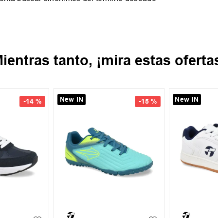
ientras tanto, ¡mira estas oferta
New IN
New IN
-
14 %
-
15 %
43
37
38
39
40
35
36
+
1
+
1
41
42
39