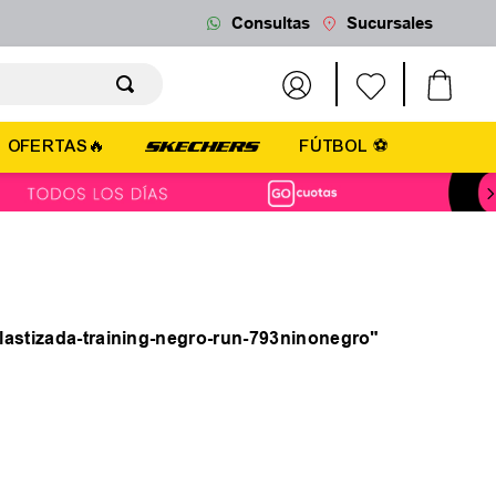
Consultas
Sucursales
OFERTAS🔥
FÚTBOL ⚽
elastizada-training-negro-run-793ninonegro
"