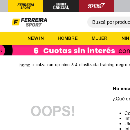
Buscá por producto,
T
NEW IN
HOMBRE
MUJER
NI
1
.
2
.
3
.
calza-run-up-nino-3-4-elastizada-training-negro
4
.
5
.
No enc
¿Qué d
OOPS!
Co
In
Ut
In