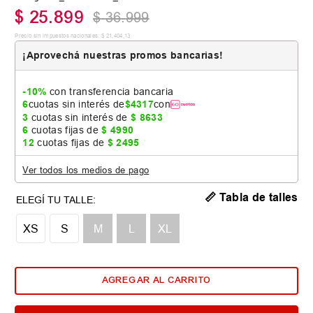
$
25
.
899
$
36
.
999
Precio sin impuestos nacionales:
$
21
.
404
,
13
¡Aprovechá nuestras promos bancarias!
-10%
con transferencia bancaria
6
cuotas sin interés de
$
4317
con
3
cuotas sin interés de
$
8633
6
cuotas fijas de
$
4990
12
cuotas fijas de
$
2495
Ver todos los medios de pago
📏 Tabla de talles
XS
S
M
L
XL
AGREGAR AL CARRITO