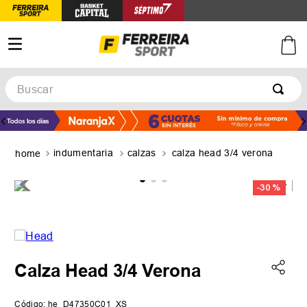
Buscar
TÉRMINOS MÁS BUSCADOS
1
.
botines
indumentaria
calzas
calza head 3/4 verona
2
.
zapatillas
3
.
basquet
-
30 %
4
.
zapatillas mujer
5
.
zapatillas adidas
Calza Head 3/4 Verona
Código
:
he_D47350C01_XS