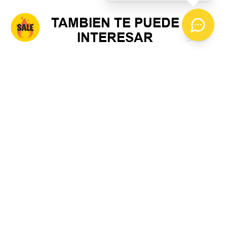
TAMBIEN TE PUEDE
INTERESAR
S
M
L
Calza Vandalia Element
$
55
.
000
6
cuotas SIN interés de
$
9167