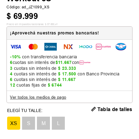
Código
:
ad_JZ1099_XS
$
69
.
999
Precio sin impuestos nacionales:
$
57
.
850
,
41
¡Aprovechá nuestras promos bancarias!
-10%
con transferencia bancaria
6
cuotas sin interés de
$
11
.
667
con
3
cuotas sin interés de
$
23
.
333
4
cuotas sin interés de
$
17
.
500
con Banco Provincia
6
cuotas sin interés de
$
11
.
667
12
cuotas fijas de
$
6744
Ver todos los medios de pago
📏 Tabla de talles
XS
S
M
L