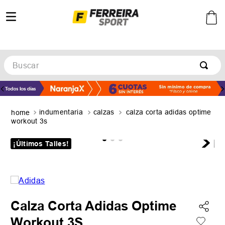
Buscar
TÉRMINOS MÁS BUSCADOS
1
.
botines
indumentaria
calzas
calza corta adidas optime
2
.
basquet
workout 3s
3
.
zapatillas mujer
¡Últimos Talles!
4
.
zapatillas adidas
5
.
medias
Calza Corta Adidas Optime
Workout 3S