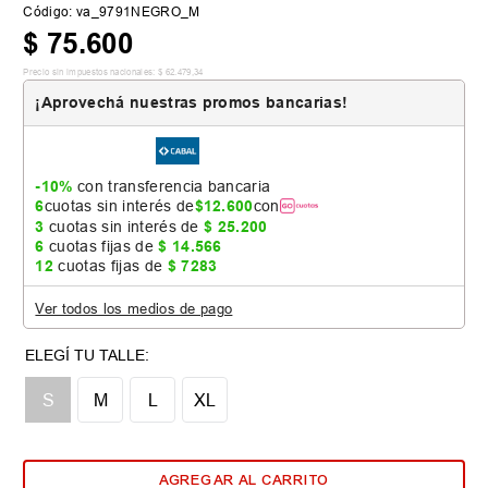
Código
:
va_9791NEGRO_M
$
75
.
600
Precio sin impuestos nacionales:
$
62
.
479
,
34
¡Aprovechá nuestras promos bancarias!
-10%
con transferencia bancaria
6
cuotas sin interés de
$
12
.
600
con
3
cuotas sin interés de
$
25
.
200
6
cuotas fijas de
$
14
.
566
12
cuotas fijas de
$
7283
Ver todos los medios de pago
S
M
L
XL
AGREGAR AL CARRITO