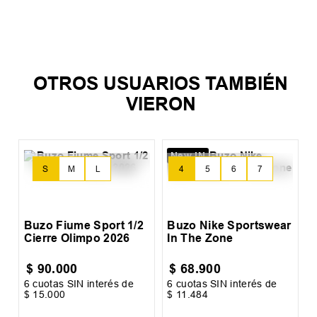
TAMBIEN TE PUEDE
INTERESAR
S
M
L
+
3
Buzo Fiume Sport 1/2 Cierre Olimpo
2026
$
90
.
000
6
cuotas SIN interés de
$
15
.
000
AGREGAR AL CARRITO