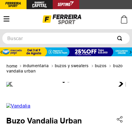
Buscar
TÉRMINOS MÁS BUSCADOS
1
.
botines
indumentaria
buzos y sweaters
buzos
buzo
2
.
zapatillas
vandalia urban
3
.
basquet
4
.
zapatillas mujer
5
.
zapatillas adidas
Buzo Vandalia Urban