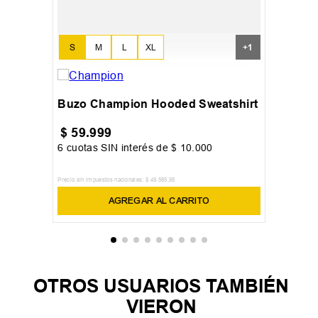
S
M
L
XL
+
1
Buzo Champion Hooded Sweatshirt
$
59
.
999
6
cuotas SIN interés de
$
10
.
000
Precio sin impuestos nacionales:
$
49
.
585
,
95
AGREGAR AL CARRITO
OTROS USUARIOS TAMBIÉN
VIERON