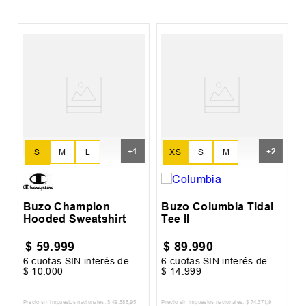
B
L
+
1
+
2
S
M
L
XS
S
M
XL
L
XL
XXL
Buzo Champion
Buzo Columbia Tidal
Hooded Sweatshirt
Tee II
$
59
.
999
$
89
.
990
6
cuotas SIN interés de
6
cuotas SIN interés de
6
$
10
.
000
$
14
.
999
$
Precio sin impuestos nacionales:
$
49
.
585
,
95
Precio sin impuestos nacionales:
$
74
.
371
,
9
Pr