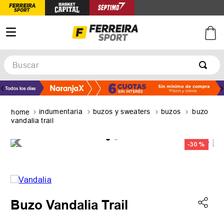
Buscar
TÉRMINOS MÁS BUSCADOS
1
.
botines
indumentaria
buzos y sweaters
buzos
buzo
2
.
zapatillas
vandalia trail
3
.
basquet
-
30 %
4
.
zapatillas mujer
5
.
zapatillas adidas
Buzo Vandalia Trail