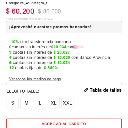
Código
:
va_4129negro_S
$
60
.
200
$
86
.
000
Precio sin impuestos nacionales:
$
49
.
752
,
07
¡Aprovechá nuestras promos bancarias!
-10%
con transferencia bancaria
6
cuotas sin interés de
$
10
.
034
con
3
cuotas sin interés de
$
20
.
067
4
cuotas sin interés de
$
15
.
050
con Banco Provincia
6
cuotas sin interés de
$
10
.
034
12
cuotas fijas de
$
5800
Ver todos los medios de pago
📏 Tabla de talles
S
M
L
XL
XXL
AGREGAR AL CARRITO