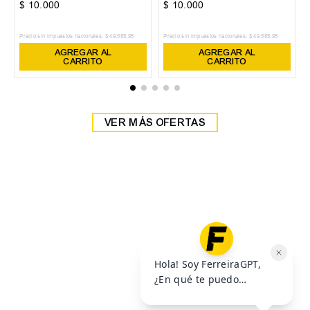
38
39
Zapatilla Head Detroit
Zapatilla Head Detroit
$
59
.
999
$
59
.
999
$
69
.
999
$
69
.
999
6
cuotas SIN interés de
6
cuotas SIN interés de
$
10
.
000
$
10
.
000
Precio sin impuestos nacionales:
$
49
.
585
,
95
Precio sin impuestos nacionales:
$
49
.
585
,
95
AGREGAR AL
AGREGAR AL
CARRITO
CARRITO
VER MÁS OFERTAS