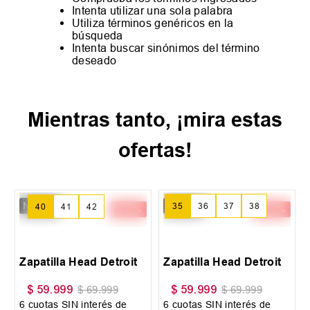
Intenta utilizar una sola palabra
Utiliza términos genéricos en la
búsqueda
Intenta buscar sinónimos del término
deseado
Mientras tanto, ¡mira estas
ofertas!
New IN
New IN
-
14 %
-
14 %
35
36
37
40
41
42
+
3
+
2