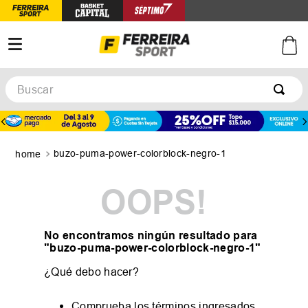
Buscar
TÉRMINOS MÁS BUSCADOS
1
.
botines
buzo-puma-power-colorblock-negro-1
2
.
basquet
3
.
zapatillas mujer
OOPS!
4
.
zapatillas adidas
5
.
medias
No encontramos ningún resultado para
"
buzo-puma-power-colorblock-negro-1
"
¿Qué debo hacer?
Comprueba los términos ingresados