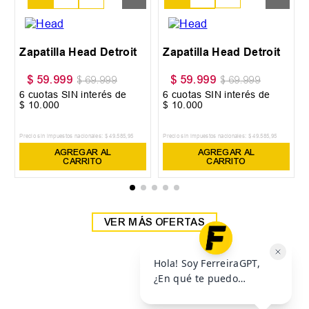
38
39
Zapatilla Head Detroit
Zapatilla Head Detroit
$
59
.
999
$
59
.
999
$
69
.
999
$
69
.
999
6
cuotas SIN interés de
6
cuotas SIN interés de
$
10
.
000
$
10
.
000
Precio sin impuestos nacionales:
$
49
.
585
,
95
Precio sin impuestos nacionales:
$
49
.
585
,
95
AGREGAR AL
AGREGAR AL
CARRITO
CARRITO
VER MÁS OFERTAS