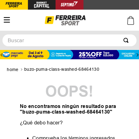
Buscar
TÉRMINOS MÁS BUSCADOS
1
.
botines
buzo-puma-class-washed-68464130
2
.
zapatillas
3
.
basquet
OOPS!
4
.
zapatillas mujer
5
.
zapatillas adidas
No encontramos ningún resultado para
"
buzo-puma-class-washed-68464130
"
¿Qué debo hacer?
Comprueba los términos ingresados