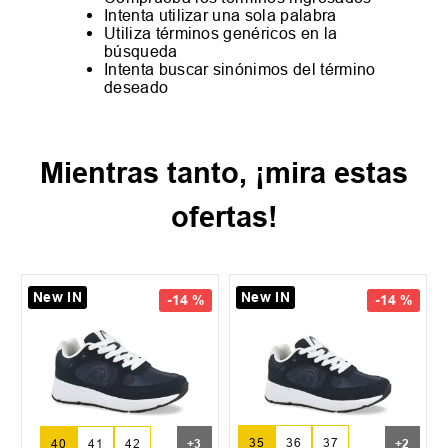
Intenta utilizar una sola palabra
Utiliza términos genéricos en la
búsqueda
Intenta buscar sinónimos del término
deseado
Mientras tanto, ¡mira estas
ofertas!
New IN
New IN
-
14 %
-
14 %
35
36
37
40
41
42
+
3
+
2