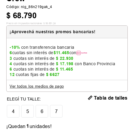
Código
:
nig_86n219gak_4
$
68
.
790
Precio sin impuestos nacionales:
$
56
.
851
,
24
¡Aprovechá nuestras promos bancarias!
-10%
con transferencia bancaria
6
cuotas sin interés de
$
11
.
465
con
3
cuotas sin interés de
$
22
.
930
4
cuotas sin interés de
$
17
.
198
con Banco Provincia
6
cuotas sin interés de
$
11
.
465
12
cuotas fijas de
$
6627
Ver todos los medios de pago
📏 Tabla de talles
4
5
6
7
1
¡Quedan
unidades!