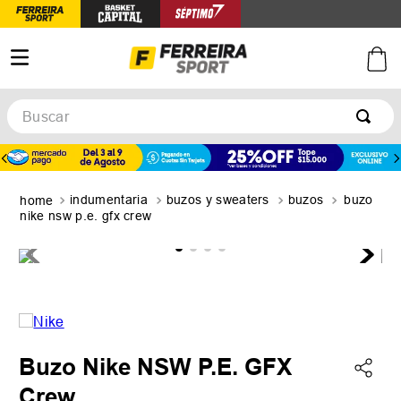
Buscar
TÉRMINOS MÁS BUSCADOS
1
.
botines
indumentaria
buzos y sweaters
buzos
buzo
2
.
zapatillas
nike nsw p.e. gfx crew
3
.
basquet
4
.
zapatillas mujer
5
.
zapatillas adidas
Buzo Nike NSW P.E. GFX
Crew