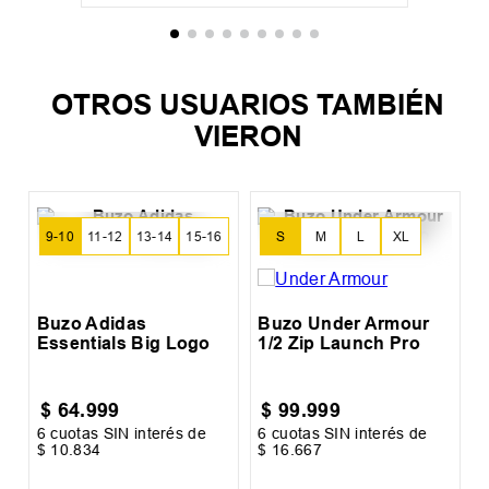
S
M
L
XL
+
1
Buzo Under Armour 1/2 Zip Launch
Pro
$
99
.
999
6
cuotas SIN interés de
$
16
.
667
Precio sin impuestos nacionales:
$
82
.
643
,
8
AGREGAR AL CARRITO
OTROS USUARIOS TAMBIÉN
VIERON