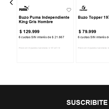
Buzo Puma Independiente
Buzo Topper 19
King Gris Hombre
$
129
.
999
$
79
.
999
834
6
cuotas SIN interés de
$
21
.
667
6
cuotas SIN interés 
Precio sin impuestos nacionales:
$
107
.
437
,
19
Precio sin impuestos nacionales:
$
TO
AGREGAR AL CARRITO
AGREGAR AL 
SUSCRIBITE