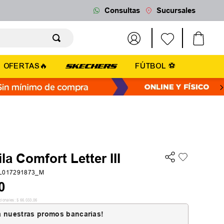
Consultas
Sucursales
OFERTAS🔥
FÚTBOL ⚽
la Comfort Letter III
1L017291873_M
0
cionales:
$
66
.
033
,
06
 nuestras promos bancarias!