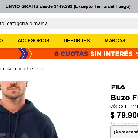
ENVÍO GRATIS desde $149.999 (Excepto Tierra del Fuego)
 categoría o marca
ÉRMINOS MÁS BUSCADOS
ÑO
ACCESORIOS
DEPORTES
MARCAS
botines
basquet
zapatillas mujer
o fila comfort letter iii
zapatillas adidas
medias
Buzo Fi
Código
:
FI_F1
$
79
.
90
Precio sin impuestos na
¡Aprovechá