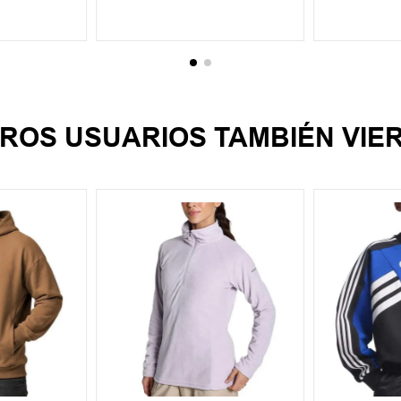
CARRITO
AGREGAR AL CARRITO
AGREGA
ROS USUARIOS TAMBIÉN VIE
XL
XS
S
M
L
XL
XS
S