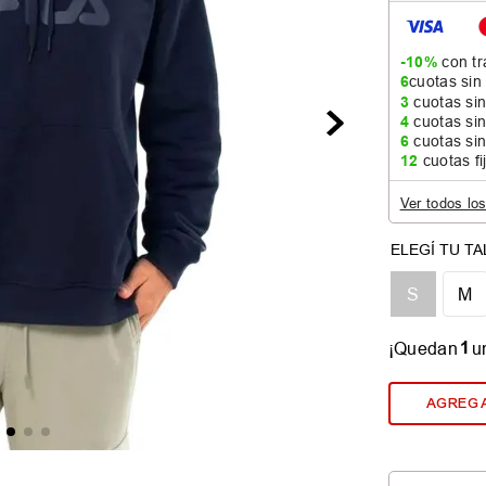
-10%
con tr
6
cuotas sin
3
cuotas sin
4
cuotas sin
6
cuotas sin
12
cuotas fi
Ver todos lo
S
M
1
¡Quedan
u
AGREGA