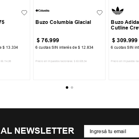
75
Buzo Columbia Glacial
Buzo Adida
Cutline Cr
$
76
.
999
$
309
.
999
de
$
13
.
334
6
cuotas SIN interés de
$
12
.
834
6
cuotas SIN in
66
.
114
,
88
Precio sin impuestos nacionales:
$
63
.
635
,
54
Precio sin impuestos na
CARRITO
AGREGAR AL CARRITO
AGREGA
 AL NEWSLETTER