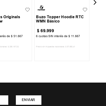
s Originals
Buzo Topper Hoodie RTC
ew
WMN Básico
$
69
.
999
$
51
.
terés de
$
51
.
667
6
cuotas SIN interés de
$
11
.
667
6
cuotas 
cionales:
$
256
.
197
,
52
Precio sin impuestos nacionales:
$
57
.
850
,
41
Precio sin im
R AL CARRITO
AGREGAR AL CARRITO
A
ENVIAR