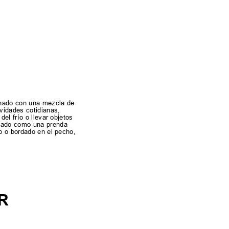
ionado con una mezcla de
vidades cotidianas,
el frío o llevar objetos
eñado como una prenda
do o bordado en el pecho,
R