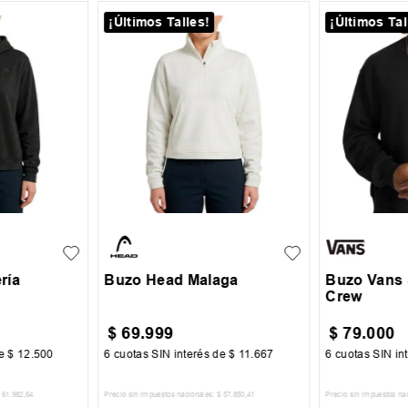
¡Últimos Talles!
¡Últimos Tal
L
XL
XS
S
M
L
XL
S
M
ría
Buzo Head Malaga
Buzo Vans 
Crew
$
69
.
999
$
79
.
000
de
$
12
.
500
6
cuotas SIN interés de
$
11
.
667
6
cuotas SIN in
61
.
982
,
64
Precio sin impuestos nacionales:
$
57
.
850
,
41
Precio sin impuestos na