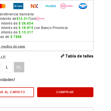
ansferencia bancaria
 interés de
$
13
.
317
con
 interés de
$
26
.
634
 interés de
$
19
.
975
con Banco Provincia
 interés de
$
13
.
317
jas de
$
7698
s medios de pago
📏 Tabla de talles
L
XL
nidades!
R AL CARRITO
COMPRAR