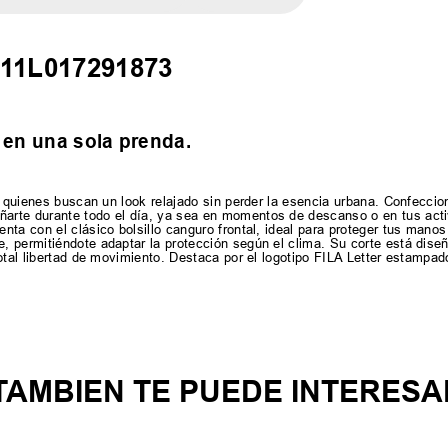
 F11L017291873
 en una sola prenda.
ra quienes buscan un look relajado sin perder la esencia urbana. Confecc
arte durante todo el día, ya sea en momentos de descanso o en tus acti
a con el clásico bolsillo canguro frontal, ideal para proteger tus manos d
, permitiéndote adaptar la protección según el clima. Su corte está dis
otal libertad de movimiento. Destaca por el logotipo FILA Letter estampa
TAMBIEN TE PUEDE INTERESA