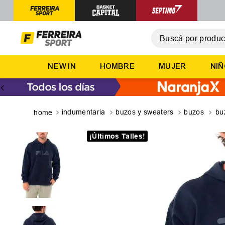
Buscá por producto,
T
NEW IN
HOMBRE
MUJER
NI
1
.
2
.
3
.
indumentaria
buzos y sweaters
buzos
buz
4
.
¡Últimos Talles!
5
.