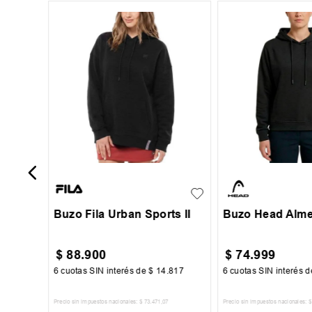
-
30 %
S
M
L
XL
XS
S
M
Buzo Fila Urban Sports II
Buzo Head Alme
$
88
.
900
$
74
.
999
84
6
cuotas SIN interés de
$
14
.
817
6
cuotas SIN interés 
Precio sin impuestos nacionales:
$
73
.
471
,
07
Precio sin impuestos nacionales:
$