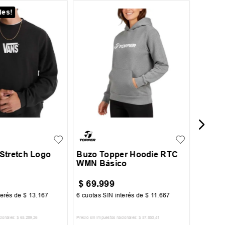
les!
¡Últim
XS
Buzo 
Phoeni
L
XL
XXL
S
M
L
XL
Stretch Logo
Buzo Topper Hoodie RTC
WMN Básico
$
69
.
999
$
139
terés de
$
13
.
167
6
cuotas SIN interés de
$
11
.
667
6
cuotas 
cionales:
$
65
.
289
,
26
Precio sin impuestos nacionales:
$
57
.
850
,
41
Precio sin im