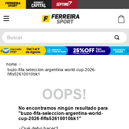
Buscar
TÉRMINOS MÁS BUSCADOS
1
.
botines
2
.
zapatillas
buzo-fifa-seleccion-argentina-world-cup-2026-
fifls52610010bk1
3
.
basquet
4
.
zapatillas mujer
OOPS!
5
.
zapatillas adidas
No encontramos ningún resultado para
"
buzo-fifa-seleccion-argentina-world-
cup-2026-fifls52610010bk1
"
¿Qué debo hacer?