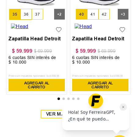
35
36
37
+
2
40
41
42
+
3
38
39
Zapatilla Head Detroit
Zapatilla Head Detroit
$
59
.
999
$
59
.
999
$
69
.
999
$
69
.
999
6
cuotas SIN interés de
6
cuotas SIN interés de
$
10
.
000
$
10
.
000
Precio sin impuestos nacionales:
$
49
.
585
,
95
Precio sin impuestos nacionales:
$
49
.
585
,
95
AGREGAR AL
AGREGAR AL
CARRITO
CARRITO
VER MÁS OFERTAS