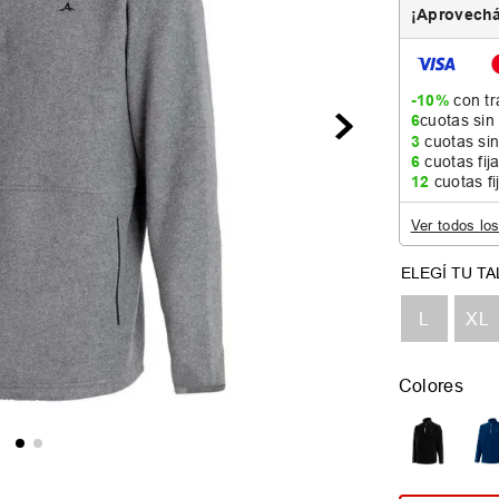
¡Aprovechá
-10%
con tr
6
cuotas sin
3
cuotas sin
6
cuotas fij
12
cuotas fi
Ver todos lo
L
XL
Colores