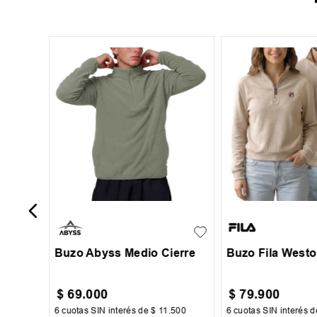
laxed
S
M
L
XL
XXL
S
M
L
XXXL
Buzo Abyss Medio Cierre
Buzo Fila West
$
69
.
000
$
79
.
900
334
6
cuotas SIN interés de
$
11
.
500
6
cuotas SIN interés 