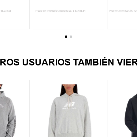
66
.
033
,
06
Precio sin impuestos nacionales:
$
63
.
635
,
54
Precio sin impuestos na
CARRITO
AGREGAR AL CARRITO
AGREGA
ROS USUARIOS TAMBIÉN VIE