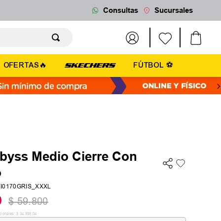
Consultas
Sucursales
OFERTAS🔥
FÚTBOL ⚽
byss Medio Cierre Con
o
4I0170GRIS_XXXL
0
$
59
.
800
cionales:
$
34
.
595
,
04