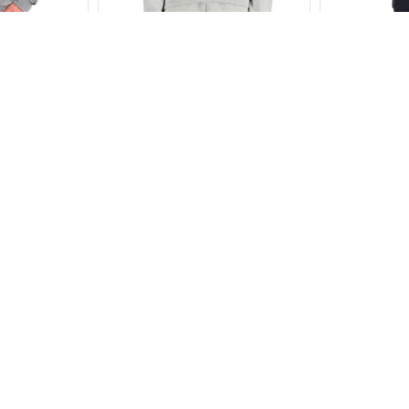
XL
XS
S
M
L
XL
S
M
pendiente
Buzo New Balance Sport
Buzo Under
re
Essentials French Terry
Fleece Big
$
89
.
999
$
84
.
999
de
$
21
.
667
6
cuotas SIN interés de
$
15
.
000
6
cuotas SIN in
107
.
437
,
19
Precio sin impuestos nacionales:
$
74
.
379
,
34
Precio sin impuestos na
CARRITO
AGREGAR AL CARRITO
AGREGA