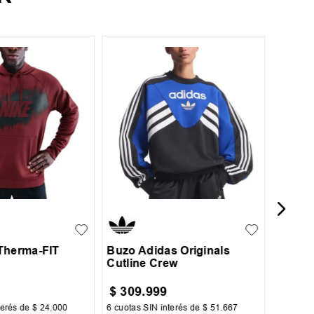
8
Buzo T
L
XL
XS
S
M
L
Therma-FIT
Buzo Adidas Originals
Cutline Crew
$
309
.
999
$
51
.
terés de
$
24
.
000
6
cuotas SIN interés de
$
51
.
667
6
cuotas 