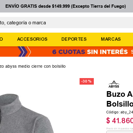
ENVÍO GRATIS desde $149.999 (Excepto Tierra del Fuego)
 categoría o marca
ÉRMINOS MÁS BUSCADOS
ÑO
ACCESORIOS
DEPORTES
MARCAS
botines
basquet
zapatillas mujer
zo abyss medio cierre con bolsillo
zapatillas adidas
-
30 %
medias
Buzo A
Bolsill
Código
:
aby_2
$
41
.
86
Precio sin impuestos na