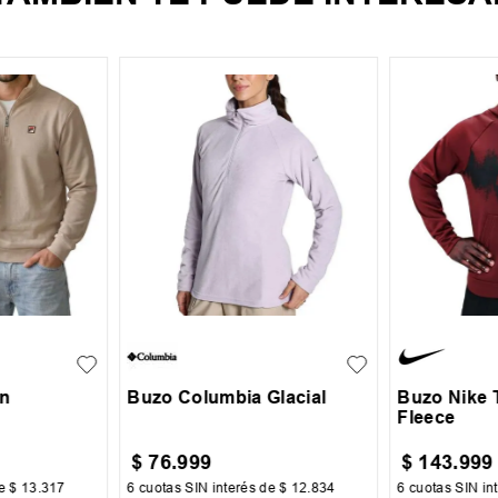
XL
XS
S
M
L
XL
S
M
on
Buzo Columbia Glacial
Buzo Nike 
Fleece
$
76
.
999
$
143
.
999
de
$
13
.
317
6
cuotas SIN interés de
$
12
.
834
6
cuotas SIN in