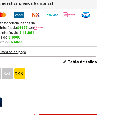
 nuestras promos bancarias!
ansferencia bancaria
 interés de
$
6977
con
 interés de
$
13
.
954
as de
$
8066
jas de
$
4033
s medios de pago
📏 Tabla de talles
XXL
XXXL