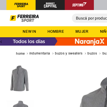
Buscá por producto,
T
NEW IN
HOMBRE
MUJER
NI
1
.
2
.
3
.
indumentaria
buzos y sweaters
buzos
bu
4
.
5
.