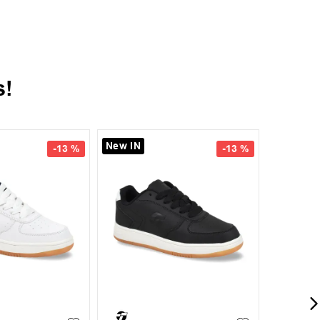
s!
New IN
New IN
-
13 %
-
13 %
37
38
35
37
38
39
35
36
+
6
+
6
40
39
40