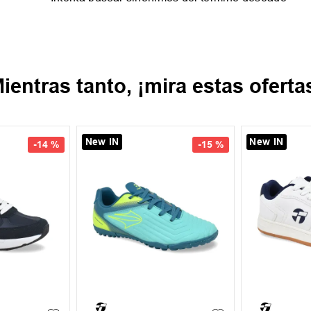
ientras tanto, ¡mira estas oferta
New IN
New IN
-
14 %
-
15 %
35
36
38
39
38
39
40
41
42
39