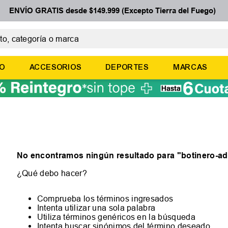
ENVÍO GRATIS desde $149.999 (Excepto Tierra del Fuego)
 categoría o marca
ÉRMINOS MÁS BUSCADOS
ÑO
ACCESORIOS
DEPORTES
MARCAS
botines
zapatillas
basquet
zapatillas mujer
zapatillas adidas
No encontramos ningún resultado para "
botinero-ad
¿Qué debo hacer?
Comprueba los términos ingresados
Intenta utilizar una sola palabra
Utiliza términos genéricos en la búsqueda
Intenta buscar sinónimos del término deseado