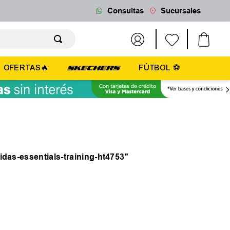
Consultas
Sucursales
OFERTAS🔥
FÚTBOL ⚽
idas-essentials-training-ht4753
"