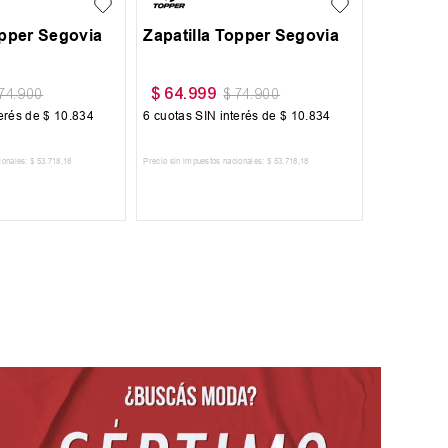
opper Segovia
Zapatilla Topper Segovia
Zapatill
$
64
.
999
$
64
.
99
74
.
900
$
74
.
900
terés de
$
10
.
834
6
cuotas SIN interés de
$
10
.
834
6
cuotas SI
ionales:
$
53
.
718
,
18
Precio sin impuestos nacionales:
$
53
.
718
,
18
Precio sin impues
 AL CARRITO
AGREGAR AL CARRITO
AGRE