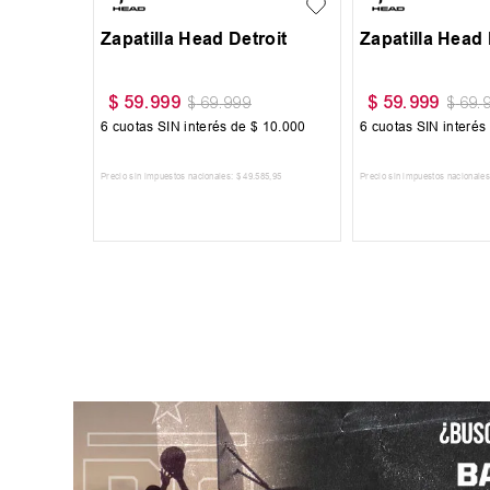
Zapatilla Head Detroit
Zapatilla Head 
$
59
.
999
$
59
.
999
$
69
.
999
$
69
.
6
cuotas SIN interés de
$
10
.
000
6
cuotas SIN interés
Precio sin impuestos nacionales:
$
49
.
585
,
95
Precio sin impuestos nacionales
AGREGAR AL CARRITO
AGREGAR AL