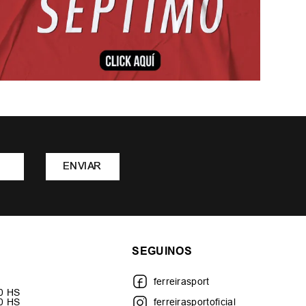
ENVIAR
SEGUINOS
ferreirasport
30 HS
00 HS
ferreirasportoficial