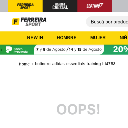
Buscá por producto,
T
NEW IN
HOMBRE
MUJER
NI
1
.
2
.
3
.
botinero-adidas-essentials-training-ht4753
4
.
5
.
OOPS!