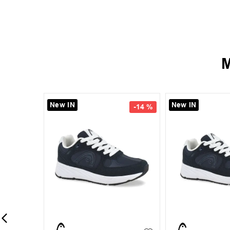
M
New IN
New IN
-
14 %
40
41
42
43
+
1
35
36
37
44
45