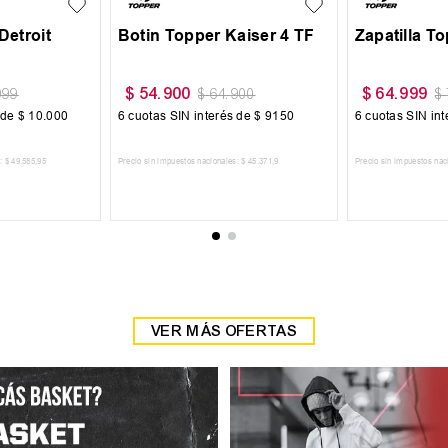
Detroit
Botin Topper Kaiser 4 TF
Zapatilla T
$
54
.
900
$
64
.
999
999
$
64
.
900
$
 de
$
10
.
000
6
cuotas SIN interés de
$
9150
6
cuotas SIN in
:
$
49
.
585
,
95
Precio sin impuestos nacionales:
$
45
.
371
,
9
Precio sin impuestos nac
 CARRITO
AGREGAR AL CARRITO
AGREGAR
VER MÁS OFERTAS