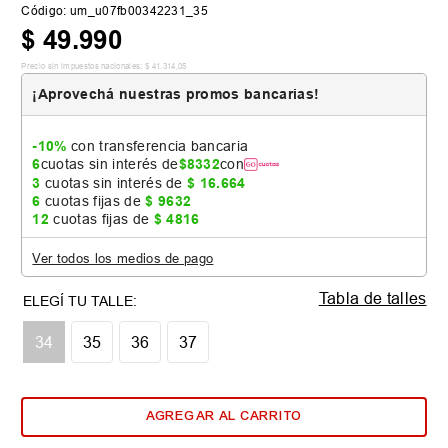
Código
:
um_u07fb00342231_35
$
49
.
990
Precio sin impuestos nacionales:
$
41
.
314
,
05
¡Aprovechá nuestras promos bancarias!
-10%
con transferencia bancaria
6
cuotas sin interés de
$
8332
con
3
cuotas sin interés de
$
16
.
664
6
cuotas fijas de
$
9632
12
cuotas fijas de
$
4816
Ver todos los medios de pago
Tabla de talles
34
35
36
37
AGREGAR AL CARRITO