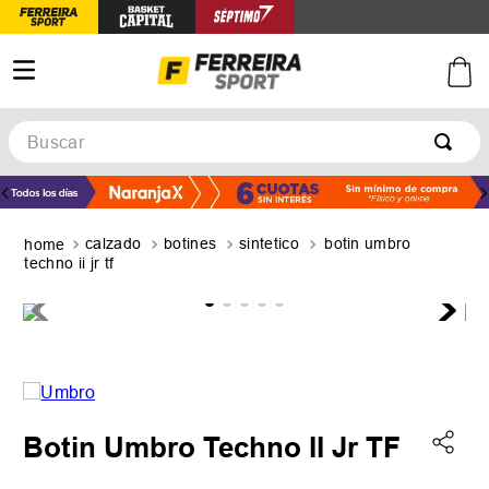
Buscar
TÉRMINOS MÁS BUSCADOS
1
.
botines
calzado
botines
sintetico
botin umbro
2
.
zapatillas
techno ii jr tf
3
.
basquet
4
.
zapatillas mujer
5
.
zapatillas adidas
Botin Umbro Techno II Jr TF