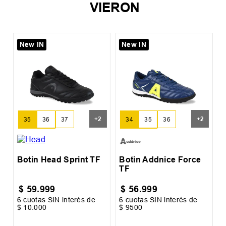
VIERON
New IN
New IN
%
r
B
S
+
2
+
2
35
36
37
34
35
36
38
39
37
38
Botin Head Sprint TF
Botin Addnice Force
TF
$
59
.
999
$
56
.
999
6
cuotas SIN interés de
6
cuotas SIN interés de
6
$
10
.
000
$
9500
$