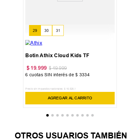
29
30
31
Botin Athix Cloud Kids TF
$
19
.
999
$
49
.
999
6
cuotas SIN interés de
$
3334
Precio sin impuestos nacionales:
$
16
.
528
,
1
AGREGAR AL CARRITO
OTROS USUARIOS TAMBIÉN