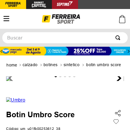
Buscar
TÉRMINOS MÁS BUSCADOS
1
.
botines
calzado
botines
sintetico
botin umbro score
2
.
basquet
3
.
zapatillas mujer
4
.
zapatillas adidas
5
.
medias
Botin Umbro Score
Código
:
um_u01fb00253612_38