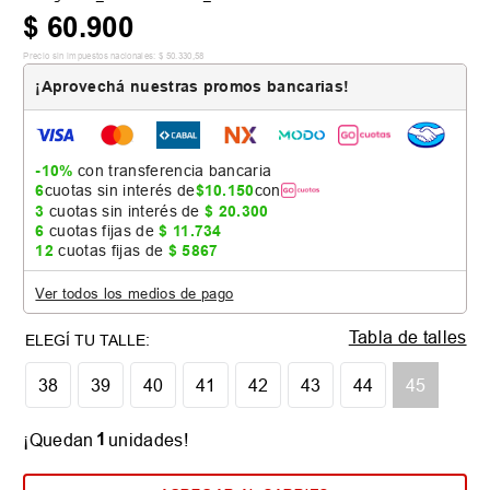
$
60
.
900
Precio sin impuestos nacionales:
$
50
.
330
,
58
¡Aprovechá nuestras promos bancarias!
-10%
con transferencia bancaria
6
cuotas sin interés de
$
10
.
150
con
3
cuotas sin interés de
$
20
.
300
6
cuotas fijas de
$
11
.
734
12
cuotas fijas de
$
5867
Ver todos los medios de pago
Tabla de talles
38
39
40
41
42
43
44
45
1
¡Quedan
unidades!