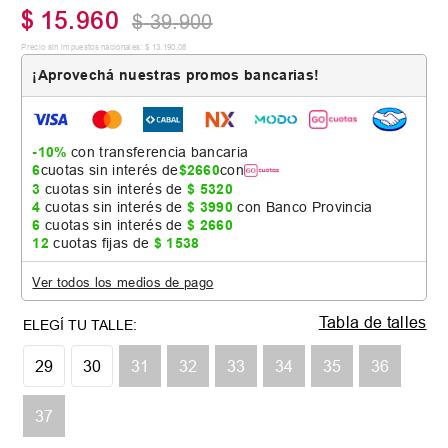
$
15
.
960
$
39
.
900
Precio sin impuestos nacionales:
$
13
.
190
,
08
¡Aprovechá nuestras promos bancarias!
-10%
con transferencia bancaria
6
cuotas sin interés de
$
2660
con
3
cuotas sin interés de
$
5320
4
cuotas sin interés de
$
3990
con Banco Provincia
6
cuotas sin interés de
$
2660
12
cuotas fijas de
$
1538
Ver todos los medios de pago
Tabla de talles
29
30
31
32
33
34
35
36
37