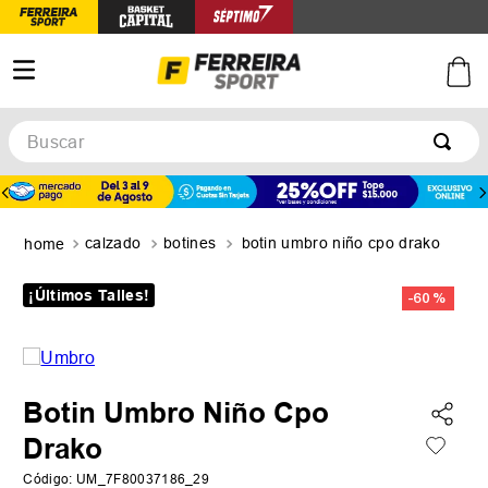
Buscar
TÉRMINOS MÁS BUSCADOS
1
.
botines
calzado
botines
botin umbro niño cpo drako
2
.
zapatillas
3
.
basquet
¡Últimos Talles!
-
60 %
4
.
zapatillas mujer
5
.
zapatillas adidas
Botin Umbro Niño Cpo
Drako
Código
:
UM_7F80037186_29