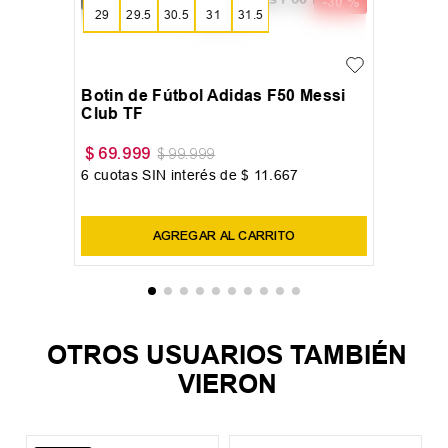
29
29.5
30.5
31
31.5
32
33
33.5
34
34.5
35.5
36
36.5
37.5
Botin de Fútbol Adidas F50 Messi
Club TF
$
69
.
999
$
99
.
999
6
cuotas SIN interés de
$
11
.
667