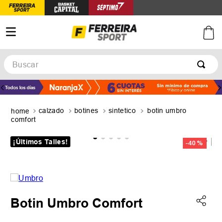
Buscar
TÉRMINOS MÁS BUSCADOS
1
.
botines
calzado
botines
sintetico
botin umbro
2
.
zapatillas
comfort
3
.
basquet
¡Últimos Talles!
-
40 %
4
.
zapatillas mujer
5
.
zapatillas adidas
Botin Umbro Comfort