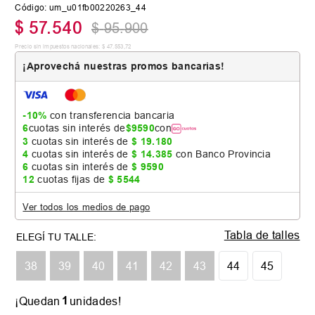
Código
:
um_u01fb00220263_44
$
57
.
540
$
95
.
900
Precio sin impuestos nacionales:
$
47
.
553
,
72
¡Aprovechá nuestras promos bancarias!
-10%
con transferencia bancaria
6
cuotas sin interés de
$
9590
con
3
cuotas sin interés de
$
19
.
180
4
cuotas sin interés de
$
14
.
385
con Banco Provincia
6
cuotas sin interés de
$
9590
12
cuotas fijas de
$
5544
Ver todos los medios de pago
Tabla de talles
38
39
40
41
42
43
44
45
1
¡Quedan
unidades!