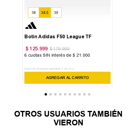
38
38.5
39
Botin Adidas F50 League TF
$
125
.
999
$
179
.
999
6
cuotas SIN interés de
$
21
.
000
Precio sin impuestos nacionales:
$
104
.
131
,
4
AGREGAR AL CARRITO
OTROS USUARIOS TAMBIÉN
VIERON