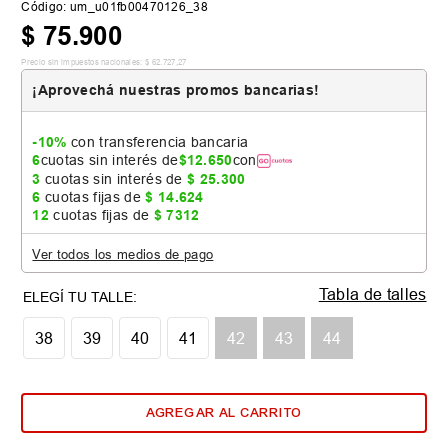
Código
:
um_u01fb00470126_38
$
75
.
900
Precio sin impuestos nacionales:
$
62
.
727
,
27
¡Aprovechá nuestras promos bancarias!
-10%
con transferencia bancaria
6
cuotas sin interés de
$
12
.
650
con
3
cuotas sin interés de
$
25
.
300
6
cuotas fijas de
$
14
.
624
12
cuotas fijas de
$
7312
Ver todos los medios de pago
Tabla de talles
38
39
40
41
42
43
44
AGREGAR AL CARRITO