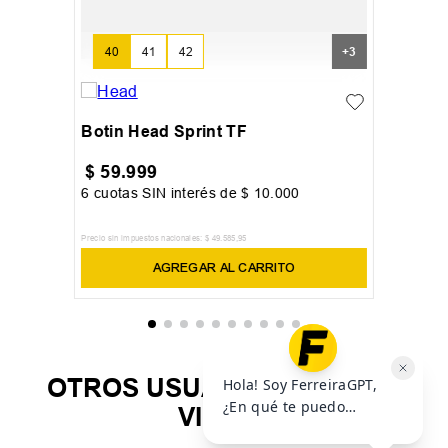
40
41
42
+
3
Botin Head Sprint TF
$
59
.
999
6
cuotas SIN interés de
$
10
.
000
Precio sin impuestos nacionales:
$
49
.
585
,
95
AGREGAR AL CARRITO
OTROS USUARIOS TAMBIÉN
VIERON