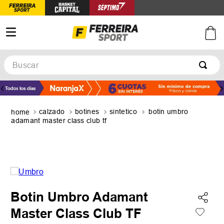
Buscar
TÉRMINOS MÁS BUSCADOS
1
.
botines
calzado
botines
sintetico
botin umbro
2
.
basquet
adamant master class club tf
3
.
zapatillas mujer
4
.
zapatillas adidas
5
.
medias
Botin Umbro Adamant
Master Class Club TF