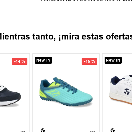
ientras tanto, ¡mira estas oferta
New IN
New IN
-
14 %
-
15 %
37
38
39
40
35
36
38
39
+
1
41
42
39