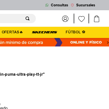
Consultas
Sucursales
OFERTAS🔥
FÚTBOL ⚽
in-puma-ultra-play-tt-jr
"
a
seado