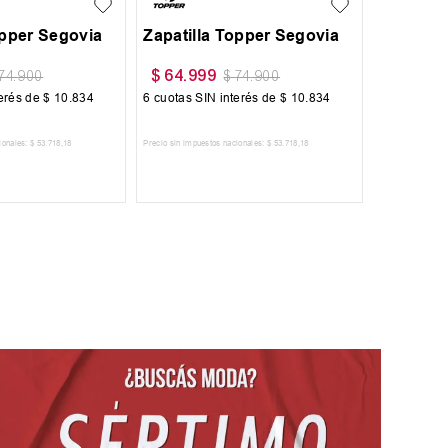
opper Segovia
Zapatilla Topper Segovia
$
64
.
999
74
.
900
$
74
.
900
terés de
$
10
.
834
6
cuotas SIN interés de
$
10
.
834
ionales:
$
53
.
718
,
18
Precio sin impuestos nacionales:
$
53
.
718
,
18
 AL CARRITO
AGREGAR AL CARRITO