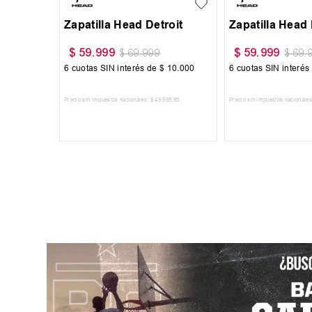
Zapatilla Head Detroit
Zapatilla Head 
$
59
.
999
$
59
.
999
$
69
.
999
$
69
.
6
cuotas SIN interés de
$
10
.
000
6
cuotas SIN interés
Precio sin impuestos nacionales:
$
49
.
585
,
95
Precio sin impuestos nacionales
AGREGAR AL CARRITO
AGREGAR AL