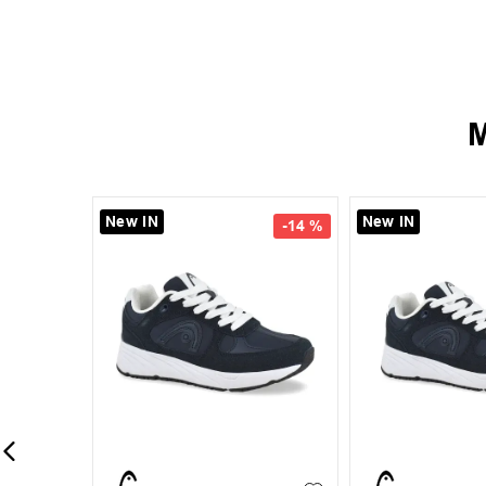
M
New IN
New IN
-
14 %
40
41
42
43
+
1
35
36
37
44
45