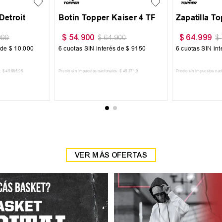
Detroit
Botin Topper Kaiser 4 TF
Zapatilla T
$
54
.
900
$
64
.
999
999
$
64
.
900
$
 de
$
10
.
000
6
cuotas SIN interés de
$
9150
6
cuotas SIN in
:
$
49
.
585
,
95
Precio sin impuestos nacionales:
$
45
.
371
,
9
Precio sin impuestos nac
 CARRITO
AGREGAR AL CARRITO
AGREGAR
VER MÁS OFERTAS