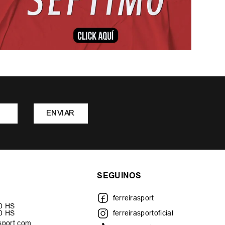
ENVIAR
SEGUINOS
ferreirasport
30 HS
00 HS
ferreirasportoficial
sport.com