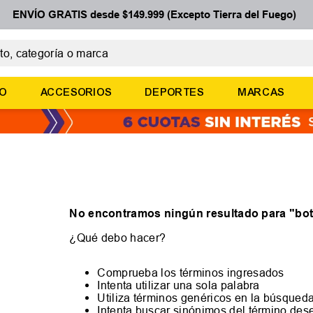
ENVÍO GRATIS desde $149.999 (Excepto Tierra del Fuego)
 categoría o marca
ÉRMINOS MÁS BUSCADOS
ÑO
ACCESORIOS
DEPORTES
MARCAS
botines
basquet
zapatillas mujer
zapatillas adidas
medias
No encontramos ningún resultado para "
bot
¿Qué debo hacer?
Comprueba los términos ingresados
Intenta utilizar una sola palabra
Utiliza términos genéricos en la búsqued
Intenta buscar sinónimos del término de