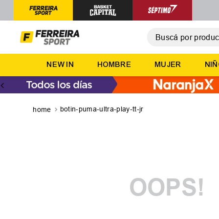
Buscá por producto,
T
NEW IN
HOMBRE
MUJER
NI
1
.
2
.
3
.
botin-puma-ultra-play-tt-jr
4
.
5
.
OOPS!