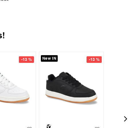
s!
New IN
-
13 %
-
13 %
37
38
35
36
37
38
+
6
+
7
39