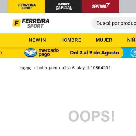
Buscá por producto,
T
NEW IN
HOMBRE
MUJER
NI
1
.
2
.
3
.
botin-puma-ultra-6-play-tt-10854201
4
.
5
.
OOPS!