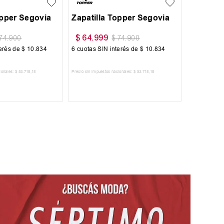
$
55
.
300
$
127
.
999
$
79
.
000
terés de
$
17
.
050
6
cuotas SIN interés de
$
9217
ionales:
$
84
.
545
,
45
Precio sin impuestos nacionales:
$
45
.
702
,
48
 AL CARRITO
AGREGAR AL CARRITO