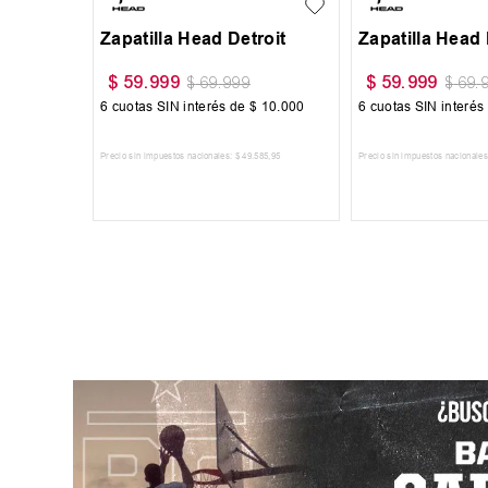
Segovia
Zapatilla Topper Segovia
$
64
.
999
$
75
.
999
$
74
.
900
$
94
.
10
.
834
6
cuotas SIN interés de
$
10
.
834
6
cuotas SIN interés
718
,
18
Precio sin impuestos nacionales:
$
53
.
718
,
18
Precio sin impuestos nacionales
RRITO
AGREGAR AL CARRITO
AGREGAR AL