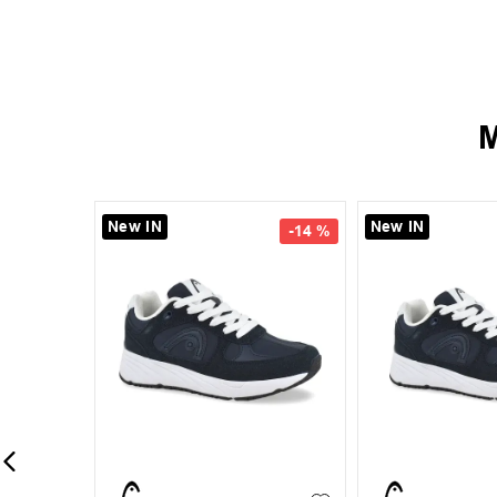
M
New IN
S
M
L
-
13 %
-
13 %
Campera Toppe
Fleece II
35
37
38
39
+
1
+
6
40