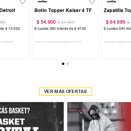
$
169
.
999
$
102
.
300
999
$
189
.
999
 de
$
12
.
667
6
cuotas SIN interés de
$
28
.
334
6
cuotas SIN in
:
$
62
.
809
,
09
Precio sin impuestos nacionales:
$
140
.
495
,
04
Precio sin impuestos nac
 CARRITO
AGREGAR AL CARRITO
AGREGAR
VER MÁS OFERTAS