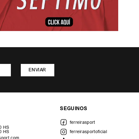
ENVIAR
SEGUINOS
ferreirasport
30 HS
00 HS
ferreirasportoficial
sport.com