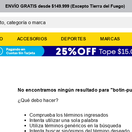
ENVÍO GRATIS desde $149.999 (Excepto Tierra del Fuego)
 categoría o marca
ÉRMINOS MÁS BUSCADOS
ÑO
ACCESORIOS
DEPORTES
MARCAS
botines
basquet
zapatillas mujer
zapatillas adidas
medias
No encontramos ningún resultado para "
botin-pu
¿Qué debo hacer?
Comprueba los términos ingresados
Intenta utilizar una sola palabra
Utiliza términos genéricos en la búsqueda
Intenta buscar sinónimos del término deseado