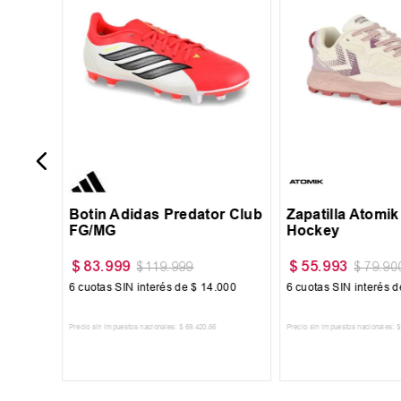
ampo
34
35
36
38
38.5
39
39.5
40
39
40
Botin Adidas Predator Club
Zapatilla Atomi
FG/MG
Hockey
$
83
.
999
$
55
.
993
$
119
.
999
$
79
.
90
65
6
cuotas SIN interés de
$
14
.
000
6
cuotas SIN interés 
Precio sin impuestos nacionales:
$
69
.
420
,
66
Precio sin impuestos nacionales:
$
TO
AGREGAR AL CARRITO
AGREGAR AL 