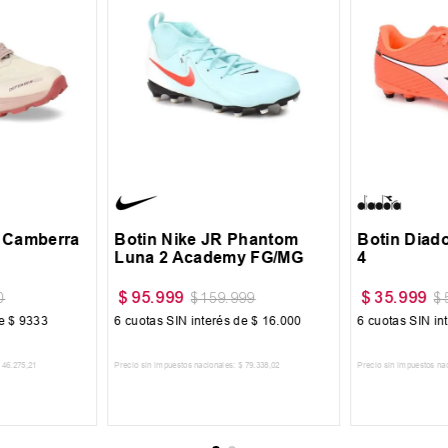
37
38
39
40
32.5
33
34
34.5
35
44
45
k Camberra
Botin Nike JR Phantom
Botin Diad
Luna 2 Academy FG/MG
4
$
95
.
999
$
35
.
999
0
$
159
.
999
$
de
$
9333
6
cuotas SIN interés de
$
16
.
000
6
cuotas SIN in
46
.
275
,
21
Precio sin impuestos nacionales:
$
79
.
338
,
02
Precio sin impuestos na
CARRITO
AGREGAR AL CARRITO
AGREGA