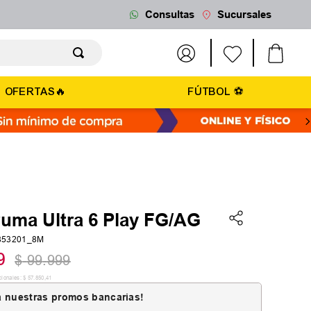
Consultas
Sucursales
OFERTAS🔥
FÚTBOL ⚽
Puma Ultra 6 Play FG/AG
853201_8M
9
$
99
.
999
cionales:
$
57
.
850
,
41
 nuestras promos bancarias!