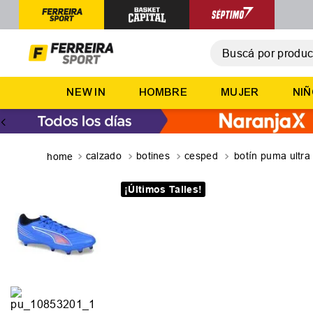
Buscá por producto,
T
NEW IN
HOMBRE
MUJER
NI
1
.
2
.
3
.
calzado
botines
cesped
botín puma ultra 
4
.
¡Últimos Talles!
5
.