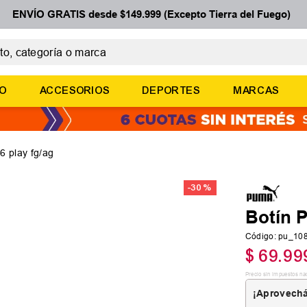
ENVÍO GRATIS desde $149.999 (Excepto Tierra del Fuego)
 categoría o marca
ÉRMINOS MÁS BUSCADOS
ÑO
ACCESORIOS
DEPORTES
MARCAS
botines
zapatillas
basquet
6 play fg/ag
zapatillas mujer
-
30 %
zapatillas adidas
Botín 
Código
:
pu_10
$
69
.
99
Precio sin impuestos na
¡Aprovechá