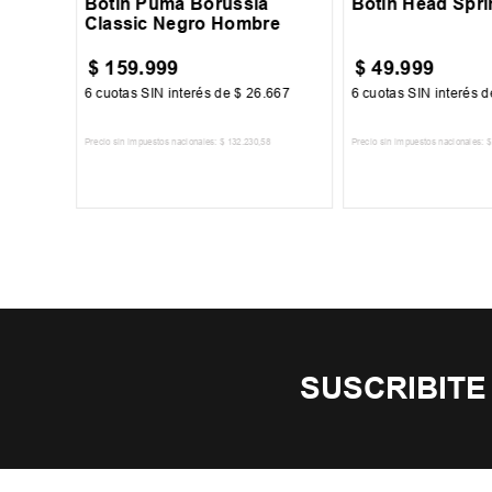
Botin Puma Borussia
Botin Head Spri
Classic Negro Hombre
$
159
.
999
$
49
.
999
67
6
cuotas SIN interés de
$
26
.
667
6
cuotas SIN interés 
Precio sin impuestos nacionales:
$
132
.
230
,
58
Precio sin impuestos nacionales:
$
TO
AGREGAR AL CARRITO
AGREGAR AL 
SUSCRIBITE