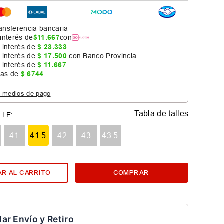
ansferencia bancaria
 interés de
$
11
.
667
con
 interés de
$
23
.
333
 interés de
$
17
.
500
con Banco Provincia
 interés de
$
11
.
667
jas de
$
6744
s medios de pago
Tabla de talles
41
41.5
42
43
43.5
R AL CARRITO
COMPRAR
lar Envío y Retiro