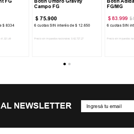
nt FG
Botin Umbro Gravity
Botin Adid
Campo FG
FG/MG
$
75
.
900
$
83
.
999
$
de
$
8334
6
cuotas SIN interés de
$
12
.
650
6
cuotas SIN in
41
.
321
,
49
Precio sin impuestos nacionales:
$
62
.
727
,
27
Precio sin impuestos na
CARRITO
AGREGAR AL CARRITO
AGREGA
 AL NEWSLETTER