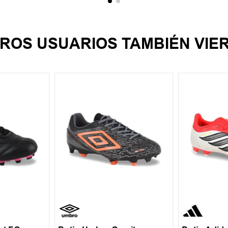
ROS USUARIOS TAMBIÉN VIE
43
38
39
40
41
38
38.5
+
1
+
2
42
43
44