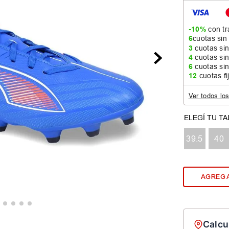
-10%
con tr
6
cuotas sin
3
cuotas sin
4
cuotas sin
6
cuotas sin
12
cuotas fi
Ver todos lo
39.5
40
AGREGA
Calcu