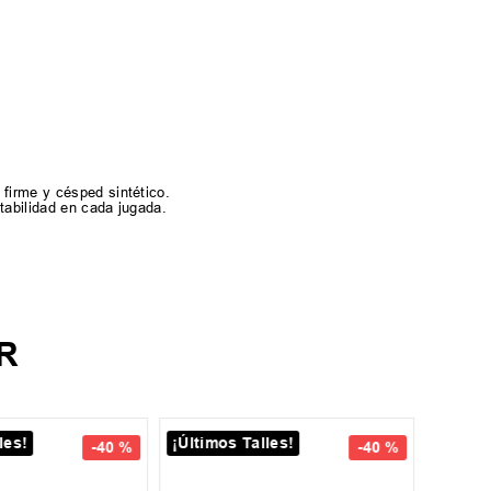
 firme y césped sintético.
tabilidad en cada jugada.
R
les!
¡Últimos Talles!
¡Últim
38
-
40 %
-
40 %
41.5