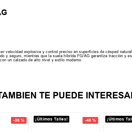
AG
r velocidad explosiva y control preciso en superficies de césped natural
odo y seguro, mientras que la suela híbrida FG/AG garantiza tracción y es
on un calzado de alto nivel y estilo moderno.
TAMBIEN TE PUEDE INTERESA
¡Últimos Talles!
¡Últimos Tal
-
30 %
-
40 %