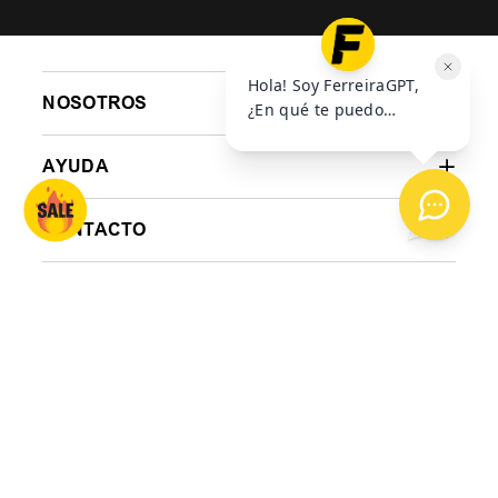
$
49
.
999
$
90
.
999
$
129
.
999
6
cuotas SIN interés de
6
cuotas SIN interés de
6
$
15
.
167
$
8334
$
AGREGAR AL
AGREGAR AL
CARRITO
CARRITO
SUSCRIBITE A NUESTRO
NESWLETTER
ENVIAR