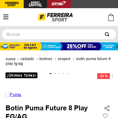
Buscar
TÉRMINOS MÁS BUSCADOS
1
.
botines
calzado
botines
cesped
botin puma future 8
2
.
zapatillas
play fg/ag
3
.
basquet
¡Últimos Talles!
-
23 %
4
.
zapatillas mujer
5
.
zapatillas adidas
Botin Puma Future 8 Play
FG/AG