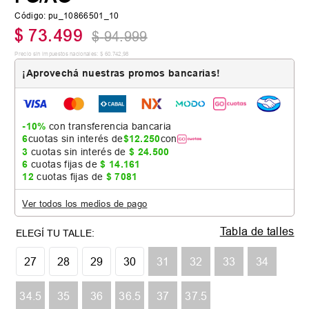
Código
:
pu_10866501_10
$
73
.
499
$
94
.
999
Precio sin impuestos nacionales:
$
60
.
742
,
98
¡Aprovechá nuestras promos bancarias!
-10%
con transferencia bancaria
6
cuotas sin interés de
$
12
.
250
con
3
cuotas sin interés de
$
24
.
500
6
cuotas fijas de
$
14
.
161
12
cuotas fijas de
$
7081
Ver todos los medios de pago
Tabla de talles
27
28
29
30
31
32
33
34
34.5
35
36
36.5
37
37.5