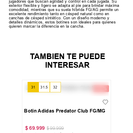
jugadores que buscan agilidad y control en cada jugada. Su
exterior flexible y ligero se adapta al pie para brindar máxima
comodidad, mientras que su suela híbrida FG/AG permite un
excelente rendimiento tanto en césped natural como en
canchas de césped sintético. Con un diseño moderno y
detalles dinámicos, estos botines son ideales para quienes
quieren marcar la diferencia en la cancha.
TAMBIEN TE PUEDE
INTERESAR
31
31.5
32
-
30 %
Botin Adidas Predator Club FG/MG
$
69
.
999
$
99
.
999