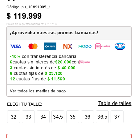
Código
:
pu_10891905_1
$
119
.
999
Precio sin impuestos nacionales:
$
99
.
172
,
73
¡Aprovechá nuestras promos bancarias!
-10%
con transferencia bancaria
6
cuotas sin interés de
$
20
.
000
con
3
cuotas sin interés de
$
40
.
000
6
cuotas fijas de
$
23
.
120
12
cuotas fijas de
$
11
.
560
Ver todos los medios de pago
Tabla de talles
32
33
34
34.5
35
36
36.5
37