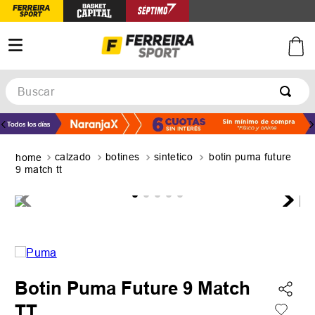
Buscar
TÉRMINOS MÁS BUSCADOS
1
.
botines
calzado
botines
sintetico
botin puma future
2
.
basquet
9 match tt
3
.
zapatillas mujer
4
.
zapatillas adidas
5
.
medias
Botin Puma Future 9 Match
TT