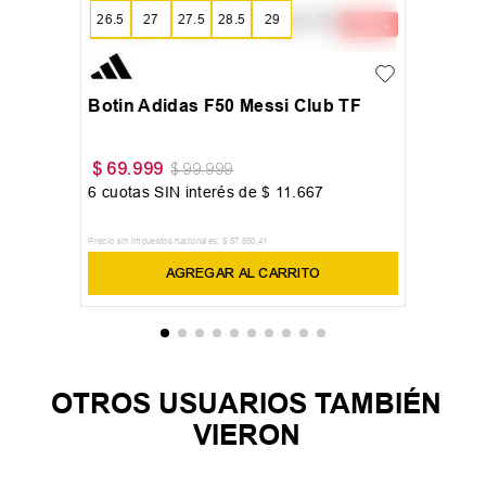
26.5
27
27.5
28.5
29
+
1
29.5
30.5
31
31.5
32
33
33.5
34
34.5
35.5
Botin Adidas F50 Messi Club TF
36
36.5
37.5
$
69
.
999
$
99
.
999
6
cuotas SIN interés de
$
11
.
667