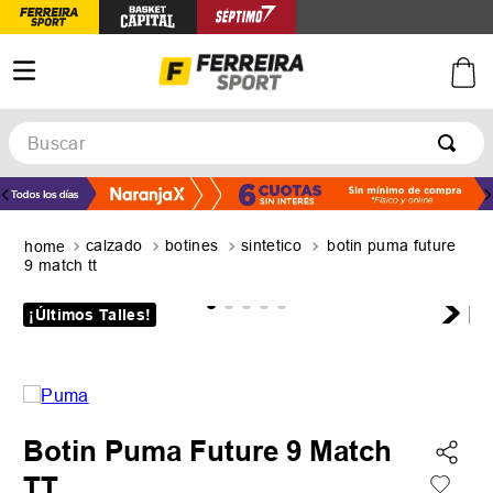
Buscar
TÉRMINOS MÁS BUSCADOS
1
.
botines
calzado
botines
sintetico
botin puma future
2
.
zapatillas
9 match tt
3
.
basquet
¡Últimos Talles!
4
.
zapatillas mujer
5
.
zapatillas adidas
Botin Puma Future 9 Match
TT