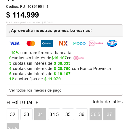
Código
:
PU_10891901_1
$
114
.
999
Precio sin impuestos nacionales:
$
95
.
040
,
5
¡Aprovechá nuestras promos bancarias!
-10%
con transferencia bancaria
6
cuotas sin interés de
$
19
.
167
con
3
cuotas sin interés de
$
38
.
333
4
cuotas sin interés de
$
28
.
750
con Banco Provincia
6
cuotas sin interés de
$
19
.
167
12
cuotas fijas de
$
11
.
079
Ver todos los medios de pago
Tabla de talles
32
33
34
34.5
35
36
36.5
37
37.5