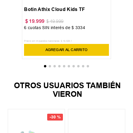
Botin Athix Cloud Kids TF
$
19
.
999
$
49
.
999
6
cuotas SIN interés de
$
3334
Precio sin impuestos nacionales:
$
16
.
528
,
1
AGREGAR AL CARRITO
OTROS USUARIOS TAMBIÉN
VIERON
-
30 %
%