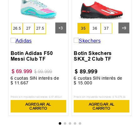
B
+
3
+
9
26.5
27
27.5
35
36
37
28.5
29
29.5
30.5
31
31.5
Botin Adidas F50
Botin Skechers
Messi Club TF
SKX_2 Club TF
32
33
33.5
$
89
.
999
$
69
.
999
$
99
.
999
34
34.5
35.5
6
cuotas SIN interés de
6
cuotas SIN interés de
6
$
11
.
667
$
15
.
000
$
36
36.5
37.5
Precio sin impuestos nacionales:
$
57
.
850
,
41
Precio sin impuestos nacionales:
$
74
.
379
,
34
Pr
AGREGAR AL
AGREGAR AL
CARRITO
CARRITO