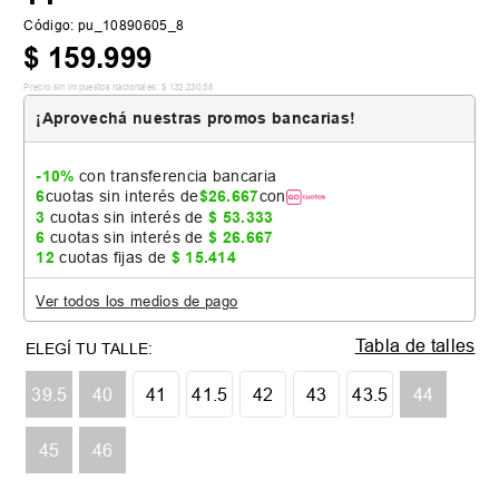
Código
:
pu_10890605_8
$
159
.
999
Precio sin impuestos nacionales:
$
132
.
230
,
58
¡Aprovechá nuestras promos bancarias!
-10%
con transferencia bancaria
6
cuotas sin interés de
$
26
.
667
con
3
cuotas sin interés de
$
53
.
333
6
cuotas sin interés de
$
26
.
667
12
cuotas fijas de
$
15
.
414
Ver todos los medios de pago
Tabla de talles
39.5
40
41
41.5
42
43
43.5
44
45
46