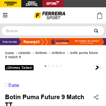
Buscar
TÉRMINOS MÁS BUSCADOS
1
.
botines
calzado
botines
sintetico
botin puma future
2
.
zapatillas
9 match tt
3
.
basquet
¡Últimos Talles!
4
.
zapatillas mujer
5
.
zapatillas adidas
Botin Puma Future 9 Match
TT