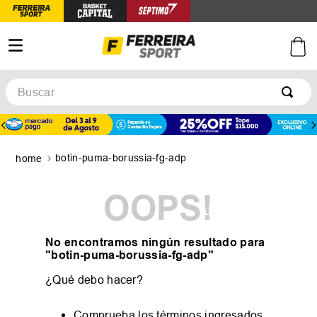
Buscar
botin-puma-borussia-fg-adp
OOPS!
No encontramos ningún resultado para
"
botin-puma-borussia-fg-adp
"
¿Qué debo hacer?
Comprueba los términos ingresados