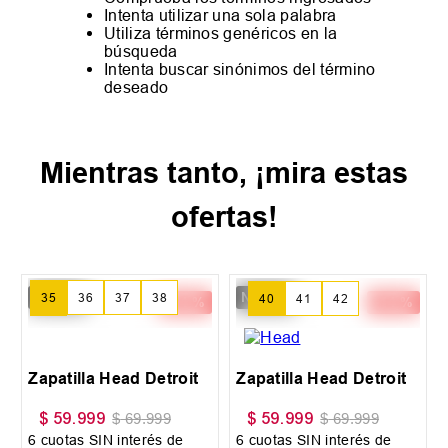
Intenta utilizar una sola palabra
Utiliza términos genéricos en la
búsqueda
Intenta buscar sinónimos del término
deseado
Mientras tanto, ¡mira estas
ofertas!
New IN
New IN
-
14 %
-
14 %
35
36
37
38
40
41
42