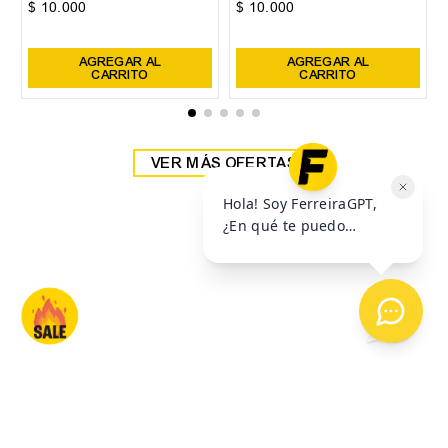
39
Zapatilla Head Detroit
Zapatilla Head Detroit
$
59
.
999
$
59
.
999
$
69
.
999
$
69
.
999
6
cuotas SIN interés de
6
cuotas SIN interés de
$
10
.
000
$
10
.
000
Precio sin impuestos nacionales:
$
49
.
585
,
95
Precio sin impuestos nacionales:
$
49
.
585
,
95
AGREGAR AL
AGREGAR AL
CARRITO
CARRITO
VER MÁS OFERTAS