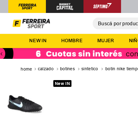
Buscá por producto,
T
NEW IN
HOMBRE
MUJER
NI
1
.
2
.
3
.
calzado
botines
sintetico
botin nike tiemp
4
.
New IN
5
.