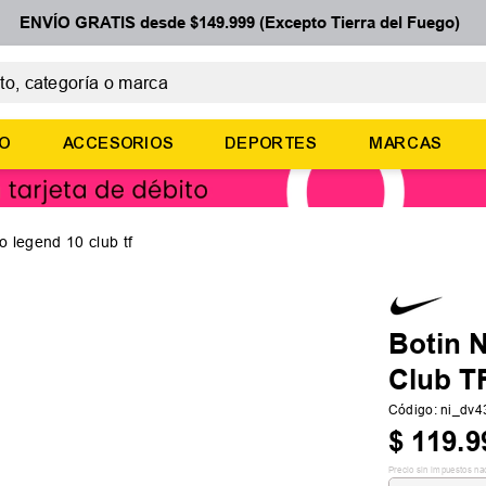
ENVÍO GRATIS desde $149.999 (Excepto Tierra del Fuego)
 categoría o marca
ÉRMINOS MÁS BUSCADOS
ÑO
ACCESORIOS
DEPORTES
MARCAS
botines
zapatillas
basquet
o legend 10 club tf
zapatillas mujer
zapatillas adidas
Botin 
Club T
Código
:
ni_dv4
$
119
.
9
Precio sin impuestos na