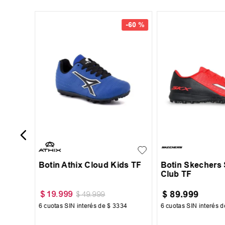
40
-
60 %
-
51 %
Jr
29
30
31
32
33
35
36
37
34
39
Botin Athix Cloud Kids TF
Botin Skechers
Club TF
$
89
.
999
$
19
.
999
$
49
.
999
32
6
cuotas SIN interés de
$
3334
6
cuotas SIN interés 