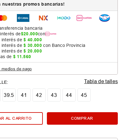
 nuestras promos bancarias!
ansferencia bancaria
 interés de
$
20
.
000
con
 interés de
$
40
.
000
 interés de
$
30
.
000
con Banco Provincia
 interés de
$
20
.
000
jas de
$
11
.
560
s medios de pago
Tabla de talles
39.5
41
42
43
44
45
R AL CARRITO
COMPRAR