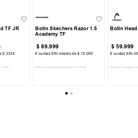
40
41
42
43
40
41
39
40
+
2
43.5
44
45
45
ud TF JR
Botin Skechers Razor 1.5
Botin Head
Academy TF
$
89
.
999
$
59
.
999
9
de
$
3334
6
cuotas SIN interés de
$
15
.
000
6
cuotas SIN in
16
.
528
,
1
Precio sin impuestos nacionales:
$
74
.
379
,
34
Precio sin impuestos na
CARRITO
AGREGAR AL CARRITO
AGREGA
 AL NEWSLETTER