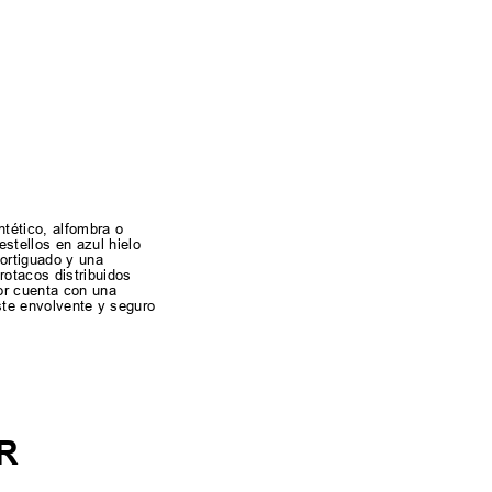
ntético, alfombra o
stellos en azul hielo
mortiguado y una
rotacos distribuidos
ior cuenta con una
uste envolvente y seguro
R