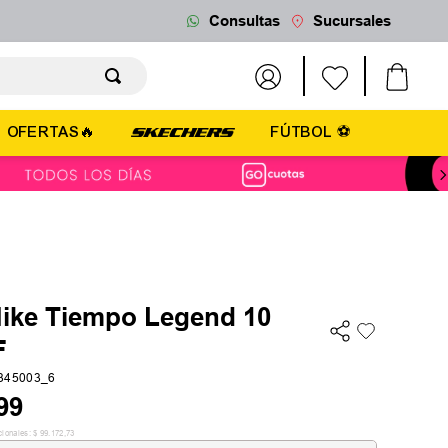
Consultas
Sucursales
OFERTAS🔥
FÚTBOL ⚽
Nike Tiempo Legend 10
F
345003_6
99
cionales:
$
99
.
172
,
73