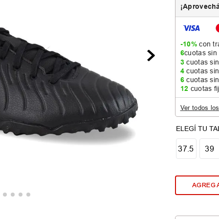
¡Aprovechá
-10%
con tr
6
cuotas sin
3
cuotas sin
4
cuotas sin
6
cuotas sin
12
cuotas fi
Ver todos lo
37.5
39
AGREGA