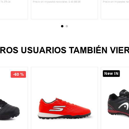
74
.
379
,
34
Precio sin impuestos nacionales:
$
49
.
585
,
95
Precio sin impuestos na
CARRITO
AGREGAR AL CARRITO
AGREGA
ROS USUARIOS TAMBIÉN VIE
New IN
-
60 %