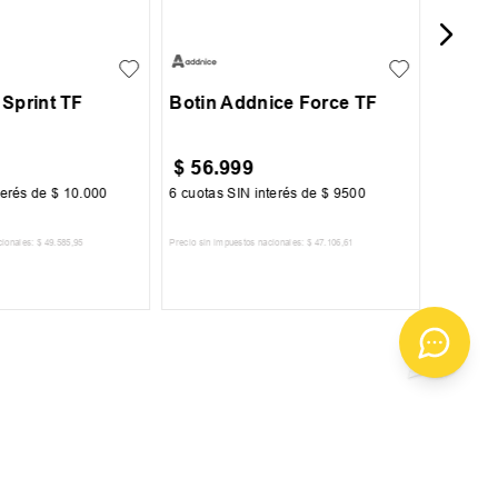
42
43
44
29
30
31
32
33
 Sprint TF
Botin Addnice Force TF
$
56
.
999
$
89
.
terés de
$
10
.
000
6
cuotas SIN interés de
$
9500
6
cuotas 
cionales:
$
49
.
585
,
95
Precio sin impuestos nacionales:
$
47
.
106
,
61
Precio sin im
R AL CARRITO
AGREGAR AL CARRITO
A
ENVIAR