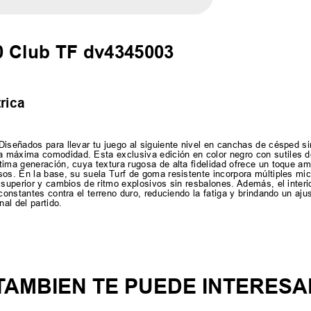
0 Club TF dv4345003
rica
iseñados para llevar tu juego al siguiente nivel en canchas de césped si
 máxima comodidad. Esta exclusiva edición en color negro con sutiles de
tima generación, cuya textura rugosa de alta fidelidad ofrece un toque a
sos. En la base, su suela Turf de goma resistente incorpora múltiples mic
 superior y cambios de ritmo explosivos sin resbalones. Además, el inter
 constantes contra el terreno duro, reduciendo la fatiga y brindando un aj
nal del partido.
TAMBIEN TE PUEDE INTERESA