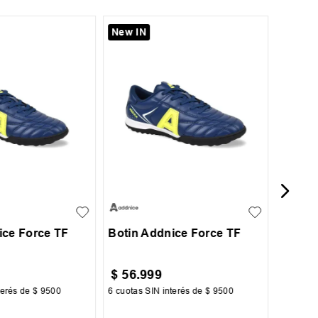
New IN
31
34
Botin 
Acade
31
32
33
34
35
36
37
38
ice Force TF
Botin Addnice Force TF
$
56
.
999
$
139
terés de
$
9500
6
cuotas SIN interés de
$
9500
6
cuotas 