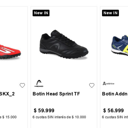
New IN
New IN
38
+
7
35
36
37
38
39
29
30
 SKX_2
Botin Head Sprint TF
Botin Addn
$
59
.
999
$
56
.
999
de
$
15
.
000
6
cuotas SIN interés de
$
10
.
000
6
cuotas SIN in