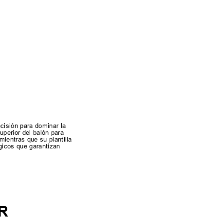
isión para dominar la
uperior del balón para
ientras que su plantilla
gicos que garantizan
R