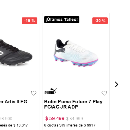
¡Últimos Talles!
29
-
19 %
-
30 %
34
Botin 
Jr
39
40
41
27
28
29
30
31
r Artis II FG
Botin Puma Future 7 Play
FG/AG JR ADP
$
59
.
499
$
39
.
9
98
.
900
$
84
.
999
terés de
$
13
.
317
6
cuotas SIN interés de
$
9917
6
cuotas 