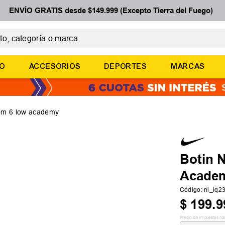
ENVÍO GRATIS desde $149.999 (Excepto Tierra del Fuego)
 categoría o marca
ÉRMINOS MÁS BUSCADOS
ÑO
ACCESORIOS
DEPORTES
MARCAS
botines
zapatillas
basquet
tom 6 low academy
zapatillas mujer
zapatillas adidas
Botin 
Acade
Código
:
ni_iq
$
199
.
9
Precio sin impuestos na