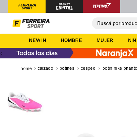
Buscá por producto,
T
NEW IN
HOMBRE
MUJER
NI
1
.
2
.
3
.
calzado
botines
cesped
botin nike phan
4
.
5
.