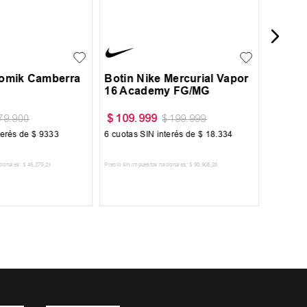
36
37
38
39
39.5
40
41
+
2
41.5
Atomik Camberra
Botin Nike Mercurial Vapor
16 Academy FG/MG
$
109
.
999
$
77
.
4
79
.
900
$
199
.
999
terés de
$
9333
6
cuotas SIN interés de
$
18
.
334
6
cuotas 
cionales:
$
46
.
275
,
21
Precio sin impuestos nacionales:
$
90
.
908
,
26
Precio sin im
R AL CARRITO
AGREGAR AL CARRITO
A