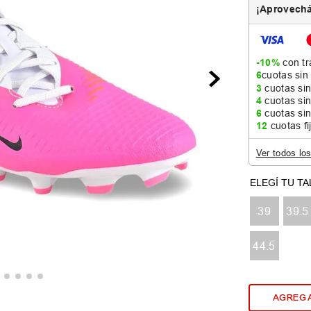
¡Aprovechá
-10%
con tr
6
cuotas sin
3
cuotas sin
4
cuotas sin
6
cuotas sin
12
cuotas fi
Ver todos lo
39
39.5
44.5
AGREGA