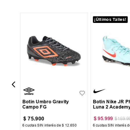
¡Últimos Talles!
29
-
60 %
urial
FG/MG
38
39
40
41
+
2
32.5
33
34
3
42
43
44
Botin Umbro Gravity
Botin Nike JR 
Campo FG
Luna 2 Academ
$
75
.
900
$
95
.
999
$
159
.
9
00
6
cuotas SIN interés de
$
12
.
650
6
cuotas SIN interés 