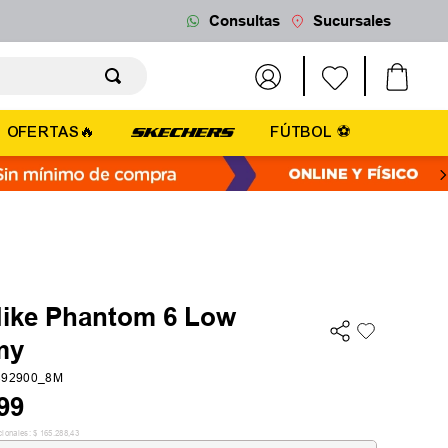
Consultas
Sucursales
OFERTAS🔥
FÚTBOL ⚽
Nike Phantom 6 Low
my
2392900_8M
99
cionales:
$
165
.
288
,
43