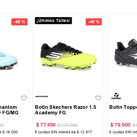
¡Últimos Talles!
-
40 %
-
40 %
40
41
42
43
43.5
4.5
35
37
38
44
45
Phantom
Botin Skechers Razor 1.5
Botin Toppe
y FG/MG
Academy FG
$
77
.
499
$
79
.
900
99
$
129
.
999
$
de
$
16
.
000
6
cuotas SIN interés de
$
12
.
917
6
cuotas SIN in