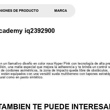
NIONES DE PRODUCTO
MARCA
cademy iq2392900
 llamativo diseño en color rosa Hyper Pink con tecnología de alta prec
in, una malla especial que mejora la adherencia y te brinda un control s
e cordones asimétricos, la zona de impacto queda libre de obstáculos, m
, están equipados con una versátil suela multiterreno con tapones estraté
ural como en pasto sintético.
TAMBIEN TE PUEDE INTERESA