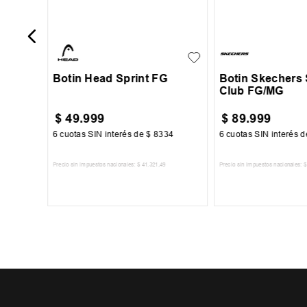
35
36
37
35
36
37
38
39
39
Botin Head Sprint FG
Botin Skechers
Club FG/MG
$
49
.
999
$
89
.
999
50
6
cuotas SIN interés de
$
8334
6
cuotas SIN interés 
Precio sin impuestos nacionales:
$
41
.
321
,
49
Precio sin impuestos nacionales:
$
TO
AGREGAR AL CARRITO
AGREGAR AL 