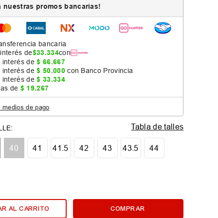
 nuestras promos bancarias!
ansferencia bancaria
 interés de
$
33
.
334
con
 interés de
$
66
.
667
 interés de
$
50
.
000
con Banco Provincia
 interés de
$
33
.
334
jas de
$
19
.
267
s medios de pago
Tabla de talles
40
41
41.5
42
43
43.5
44
R AL CARRITO
COMPRAR