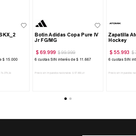
38
34
35
31.5
32
33
33.5
34
+
7
39
40
 SKX_2
Botin Adidas Copa Pure IV
Zapatilla 
Jr FG/MG
Hockey
$
69
.
999
$
55
.
993
$
99
.
999
$
de
$
15
.
000
6
cuotas SIN interés de
$
11
.
667
6
cuotas SIN in
74
.
379
,
34
Precio sin impuestos nacionales:
$
57
.
850
,
41
Precio sin impuestos na
CARRITO
AGREGAR AL CARRITO
AGREGA