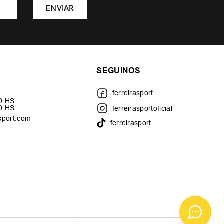
ENVIAR
SEGUINOS
ferreirasport
30 HS
00 HS
ferreirasportoficial
sport.com
ferreirasport