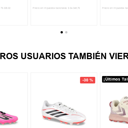
79
.
338
,
02
Precio sin impuestos nacionales:
$
64
.
048
,
76
Precio sin impuestos na
CARRITO
AGREGAR AL CARRITO
AGREGA
ROS USUARIOS TAMBIÉN VIE
¡Últimos Tal
-
30 %