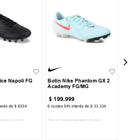
44
Botin 
Acade
36
37
38
39
39.5
40
41
41.5
ice Napoli FG
Botin Nike Phantom GX 2
Academy FG/MG
$
199
.
999
$
77
.
4
terés de
$
8334
6
cuotas SIN interés de
$
33
.
334
6
cuotas 
cionales:
$
41
.
321
,
49
Precio sin impuestos nacionales:
$
165
.
288
,
43
Precio sin im
R AL CARRITO
AGREGAR AL CARRITO
A