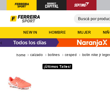
Buscá por producto,
T
NEW IN
HOMBRE
MUJER
NI
1
.
2
.
3
.
calzado
botines
cesped
botin nike jr le
4
.
¡Últimos Talles!
5
.