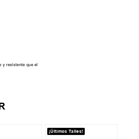
 y resistente que el
R
¡Últimos Talles!
¡Últim
40