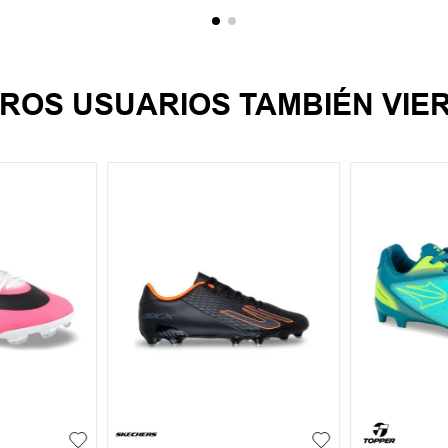
ROS USUARIOS TAMBIÉN VIE
35
36
37
38
35
36
41
41.5
+
3
39
39