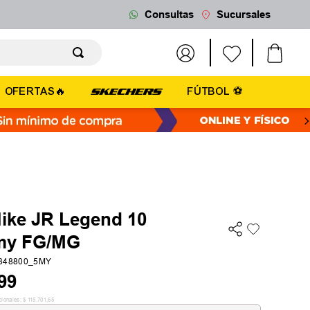
Consultas
Sucursales
OFERTAS🔥
FÚTBOL ⚽
Nike JR Legend 10
my FG/MG
4348800_5MY
99
cionales:
$
115
.
701
,
65