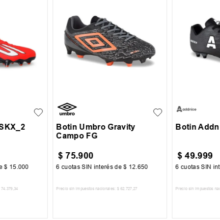
43
38
39
40
41
+
2
+
2
34
35
42
43
44
 SKX_2
Botin Umbro Gravity
Botin Addn
Campo FG
$
75
.
900
$
49
.
999
de
$
15
.
000
6
cuotas SIN interés de
$
12
.
650
6
cuotas SIN in
74
.
379
,
34
Precio sin impuestos nacionales:
$
62
.
727
,
27
Precio sin impuestos na
CARRITO
AGREGAR AL CARRITO
AGREGA