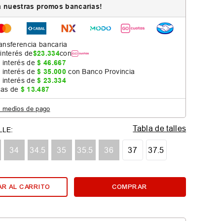
 nuestras promos bancarias!
ansferencia bancaria
 interés de
$
23
.
334
con
 interés de
$
46
.
667
 interés de
$
35
.
000
con Banco Provincia
 interés de
$
23
.
334
jas de
$
13
.
487
s medios de pago
Tabla de talles
34
34.5
35
35.5
36
37
37.5
R AL CARRITO
COMPRAR