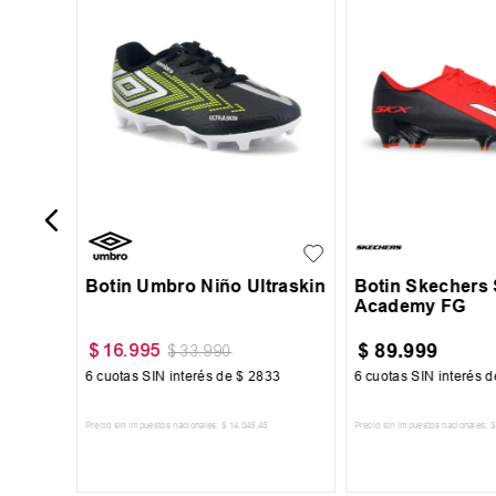
Beat Jr
40
41
42
29
30
31
32
33
43.5
44
45
Botin Umbro Niño Ultraskin
Botin Skechers
Academy FG
$
89
.
999
$
16
.
995
$
33
.
990
25
6
cuotas SIN interés de
$
2833
6
cuotas SIN interés 
Precio sin impuestos nacionales:
$
14
.
045
,
45
Precio sin impuestos nacionales:
$
TO
AGREGAR AL CARRITO
AGREGAR AL 