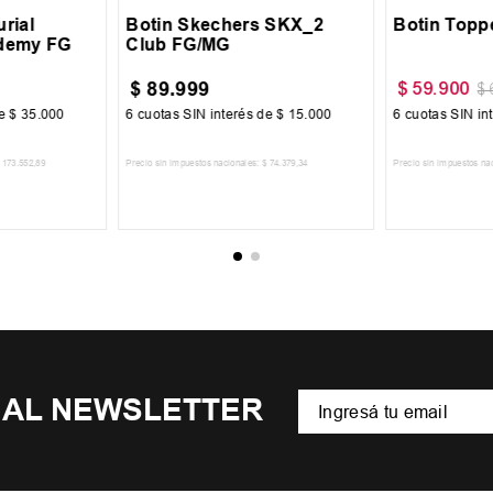
rial
Botin Skechers SKX_2
Botin Topp
ademy FG
Club FG/MG
$
89
.
999
$
59
.
900
$
de
$
35
.
000
6
cuotas SIN interés de
$
15
.
000
6
cuotas SIN in
173
.
552
,
89
Precio sin impuestos nacionales:
$
74
.
379
,
34
Precio sin impuestos na
CARRITO
AGREGAR AL CARRITO
AGREGA
 AL NEWSLETTER