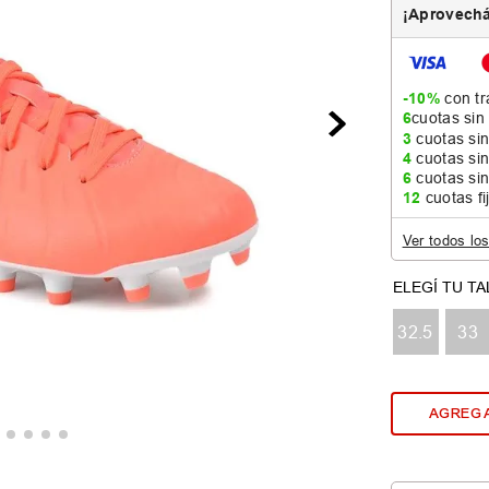
¡Aprovechá
-10%
con tr
6
cuotas sin
3
cuotas sin
4
cuotas sin
6
cuotas sin
12
cuotas fi
Ver todos lo
32.5
33
AGREGA