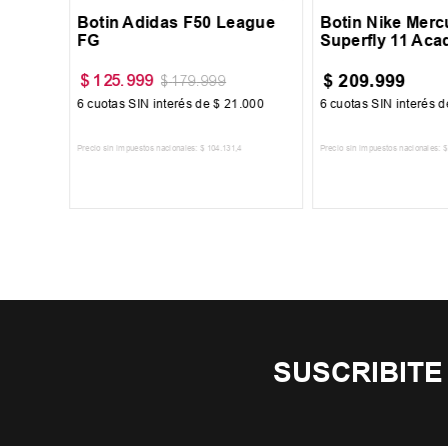
Botin Adidas F50 League
Botin Nike Mercu
FG
Superfly 11 Ac
$
209
.
999
$
125
.
999
$
179
.
999
34
6
cuotas SIN interés de
$
21
.
000
6
cuotas SIN interés 
Precio sin impuestos nacionales:
$
104
.
131
,
4
Precio sin impuestos nacionales:
$
TO
AGREGAR AL CARRITO
AGREGAR AL 
SUSCRIBITE