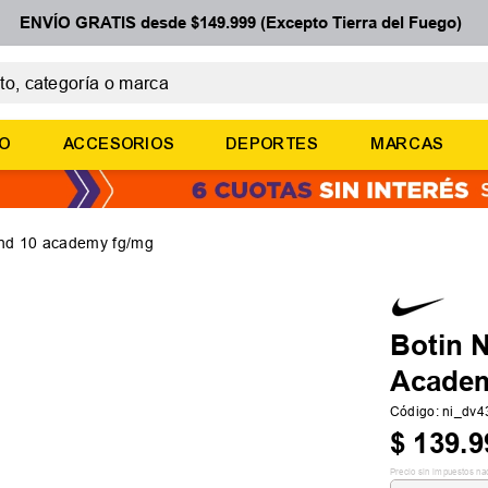
ENVÍO GRATIS desde $149.999 (Excepto Tierra del Fuego)
 categoría o marca
ÉRMINOS MÁS BUSCADOS
ÑO
ACCESORIOS
DEPORTES
MARCAS
botines
zapatillas
basquet
gend 10 academy fg/mg
zapatillas mujer
zapatillas adidas
Botin 
Acade
Código
:
ni_dv
$
139
.
9
Precio sin impuestos na