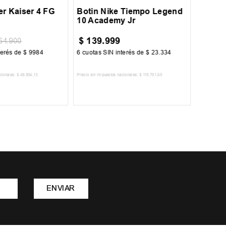
er Kaiser 4 FG
Botin Nike Tiempo Legend
10 Academy Jr
$
139
.
999
$
79
.
64
.
900
terés de
$
9984
6
cuotas SIN interés de
$
23
.
334
6
cuotas 
cionales:
$
49
.
504
,
13
Precio sin impuestos nacionales:
$
115
.
701
,
65
Precio sin im
R AL CARRITO
AGREGAR AL CARRITO
A
ENVIAR