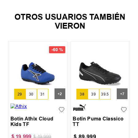
OTROS USUARIOS TAMBIÉN
VIERON
-
60 %
%
B
S
+
2
+
7
29
30
31
38
39
39.5
Botin Athix Cloud
Botin Puma Classico
Kids TF
TT
$
89
.
999
$
19
.
999
$
49
.
999