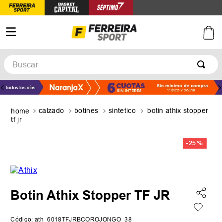
Buscar
TÉRMINOS MÁS BUSCADOS
1
.
botines
calzado
botines
sintetico
botin athix stopper
2
.
zapatillas
tf jr
3
.
basquet
-
25 %
4
.
zapatillas mujer
5
.
zapatillas adidas
Botin Athix Stopper TF JR
Código
:
ath_6018TFJRBCOROJONGO_38