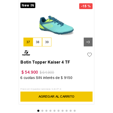
New IN
-
15 %
37
38
39
+
3
Botin Topper Kaiser 4 TF
$
54
.
900
$
64
.
900
6
cuotas SIN interés de
$
9150
Precio sin impuestos nacionales:
$
45
.
371
,
9
AGREGAR AL CARRITO