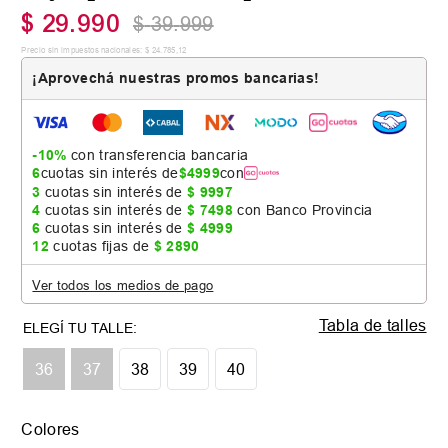
$
29
.
990
$
39
.
999
Precio sin impuestos nacionales:
$
24
.
785
,
12
¡Aprovechá nuestras promos bancarias!
-10%
con transferencia bancaria
6
cuotas sin interés de
$
4999
con
3
cuotas sin interés de
$
9997
4
cuotas sin interés de
$
7498
con Banco Provincia
6
cuotas sin interés de
$
4999
12
cuotas fijas de
$
2890
Ver todos los medios de pago
Tabla de talles
36
37
38
39
40
Colores