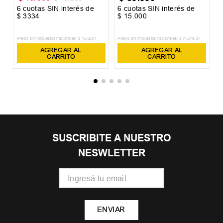
6
cuotas SIN interés de
6
cuotas SIN interés de
6
$
3334
$
15
.
000
$
Precio sin impuestos nacionales:
$
16
.
528
,
1
Precio sin impuestos nacionales:
$
74
.
379
,
34
Pr
AGREGAR AL
AGREGAR AL
CARRITO
CARRITO
SUSCRIBITE A NUESTRO
NESWLETTER
ENVIAR