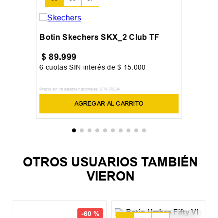
Botin Skechers SKX_2 Club TF
$
89
.
999
6
cuotas SIN interés de
$
15
.
000
Precio sin impuestos nacionales:
$
74
.
379
,
34
AGREGAR AL CARRITO
OTROS USUARIOS TAMBIÉN
VIERON
-
60 %
%