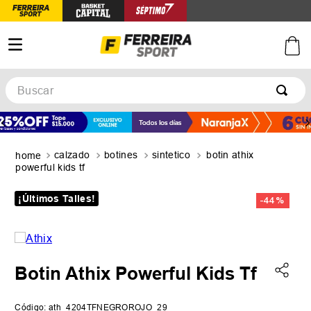
Buscar
TÉRMINOS MÁS BUSCADOS
1
.
botines
calzado
botines
sintetico
botin athix
2
.
zapatillas
powerful kids tf
3
.
basquet
¡Últimos Talles!
-
44 %
4
.
zapatillas mujer
5
.
zapatillas adidas
Botin Athix Powerful Kids Tf
Código
:
ath_4204TFNEGROROJO_29