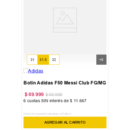
31
31.5
32
+
5
Botin Adidas F50 Messi Club FG/MG
$
69
.
999
$
99
.
999
6
cuotas SIN interés de
$
11
.
667
Precio sin impuestos nacionales:
$
57
.
850
,
41
AGREGAR AL CARRITO