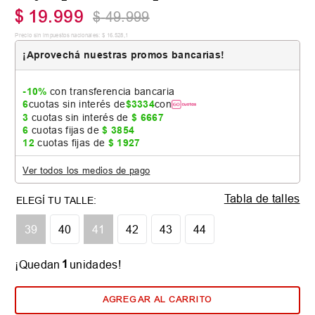
$
19
.
999
$
49
.
999
Precio sin impuestos nacionales:
$
16
.
528
,
1
¡Aprovechá nuestras promos bancarias!
-10%
con transferencia bancaria
6
cuotas sin interés de
$
3334
con
3
cuotas sin interés de
$
6667
6
cuotas fijas de
$
3854
12
cuotas fijas de
$
1927
Ver todos los medios de pago
Tabla de talles
39
40
41
42
43
44
1
¡Quedan
unidades!
AGREGAR AL CARRITO