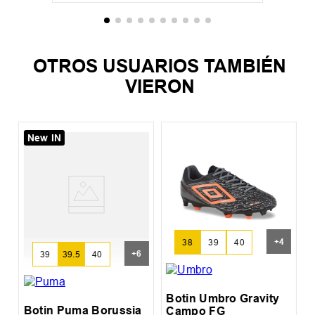
OTROS USUARIOS TAMBIÉN
VIERON
New IN
%
y
B
+
4
38
39
40
+
6
39
39.5
40
Botin Umbro Gravity
Botin Puma Borussia
Campo FG