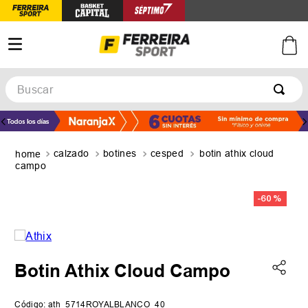
Buscar
TÉRMINOS MÁS BUSCADOS
1
.
botines
calzado
botines
cesped
botin athix cloud
2
.
zapatillas
campo
3
.
basquet
-
60 %
4
.
zapatillas mujer
5
.
zapatillas adidas
Botin Athix Cloud Campo
Código
:
ath_5714ROYALBLANCO_40