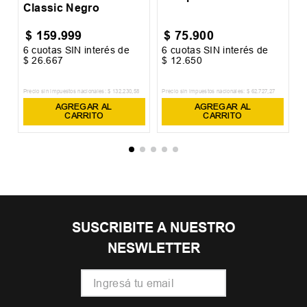
Classic Negro
$
159
.
999
$
75
.
900
6
cuotas SIN interés de
6
cuotas SIN interés de
6
$
26
.
667
$
12
.
650
$
Precio sin impuestos nacionales:
$
132
.
230
,
58
Precio sin impuestos nacionales:
$
62
.
727
,
27
Pr
AGREGAR AL
AGREGAR AL
CARRITO
CARRITO
SUSCRIBITE A NUESTRO
NESWLETTER