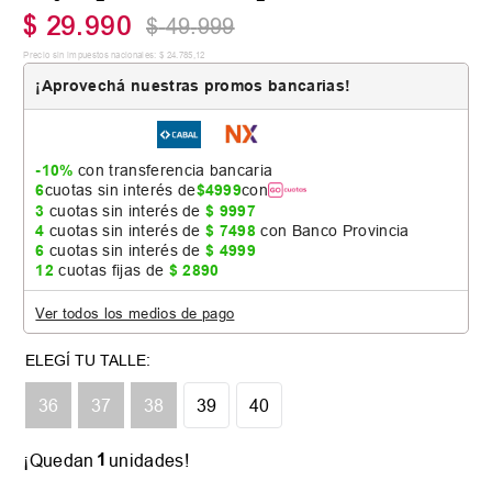
$
29
.
990
$
49
.
999
Precio sin impuestos nacionales:
$
24
.
785
,
12
¡Aprovechá nuestras promos bancarias!
-10%
con transferencia bancaria
6
cuotas sin interés de
$
4999
con
3
cuotas sin interés de
$
9997
4
cuotas sin interés de
$
7498
con Banco Provincia
6
cuotas sin interés de
$
4999
12
cuotas fijas de
$
2890
Ver todos los medios de pago
36
37
38
39
40
Colores