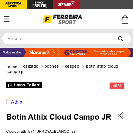
Buscar
TÉRMINOS MÁS BUSCADOS
1
.
botines
calzado
botines
cesped
botin athix cloud
2
.
zapatillas
campo jr
3
.
basquet
¡Últimos Talles!
-
40 %
4
.
zapatillas mujer
5
.
zapatillas adidas
Botin Athix Cloud Campo JR
Código
:
ath_5714JRROYALBLANCO_39