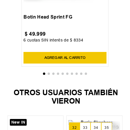
New IN
40
41
42
+
3
Botin Head Sprint FG
$
49
.
999