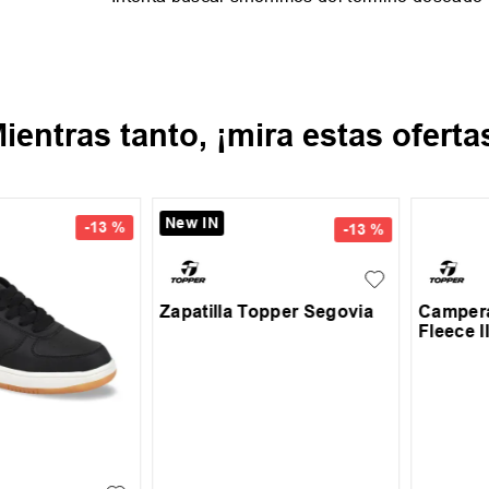
ientras tanto, ¡mira estas oferta
¡Últimos Talles!
-
20 %
-
11 %
35.5
37
37.5
39
39.5
40
XL
+
1
39.5
41
43