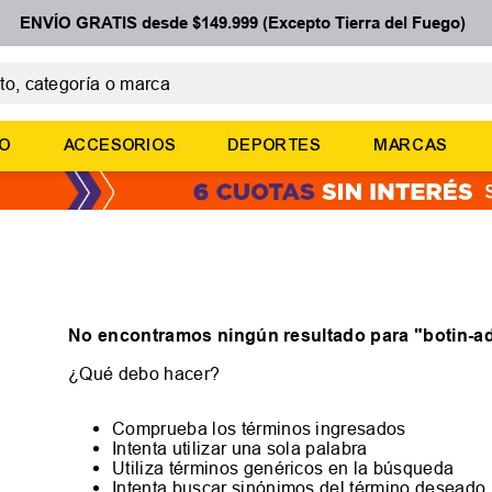
ENVÍO GRATIS desde $149.999 (Excepto Tierra del Fuego)
 categoría o marca
ÉRMINOS MÁS BUSCADOS
ÑO
ACCESORIOS
DEPORTES
MARCAS
botines
zapatillas
basquet
zapatillas mujer
zapatillas adidas
No encontramos ningún resultado para "
botin-a
¿Qué debo hacer?
Comprueba los términos ingresados
Intenta utilizar una sola palabra
Utiliza términos genéricos en la búsqueda
Intenta buscar sinónimos del término deseado