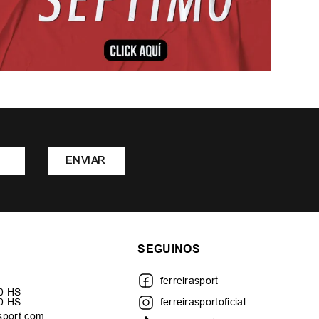
ENVIAR
SEGUINOS
ferreirasport
30 HS
00 HS
ferreirasportoficial