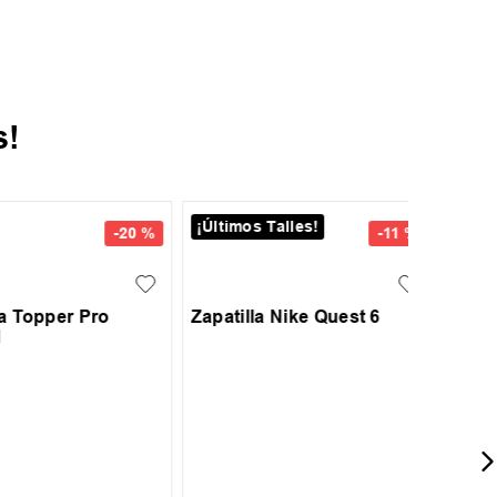
s!
-
20 %
-
30 %
42
42.5
+
3
S
M
L
XL
XXL