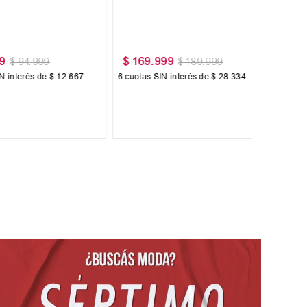
oma Set
Buzo Vandalia Termopolar
$
55
.
300
$
127
.
999
$
79
.
000
terés de
$
17
.
050
6
cuotas SIN interés de
$
9217
ionales:
$
84
.
545
,
45
Precio sin impuestos nacionales:
$
45
.
702
,
48
 AL CARRITO
AGREGAR AL CARRITO