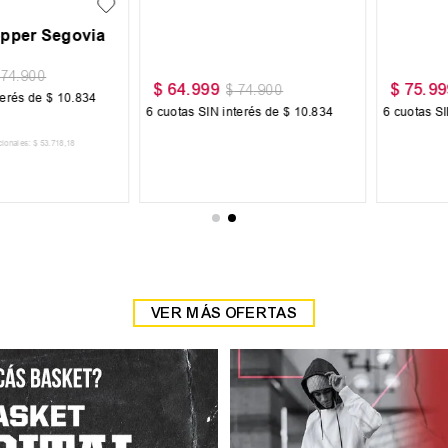
r Pro
Zapatilla Nike Quest 6
Zapatilla J
$
169
.
999
$
102
.
300
999
$
189
.
999
 de
$
12
.
667
6
cuotas SIN interés de
$
28
.
334
6
cuotas SIN in
:
$
62
.
809
,
09
Precio sin impuestos nacionales:
$
140
.
495
,
04
Precio sin impuestos nac
 CARRITO
AGREGAR AL CARRITO
AGREGAR
VER MÁS OFERTAS