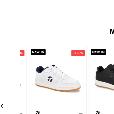
M
New IN
-
13 %
-
13 %
35
36
37
38
+
6
+
1
S
M
L
39
40