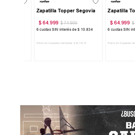
Segovia
Zapatilla Topper Segovia
Campera Toppe
Fleece II
$
64
.
999
$
75
.
999
$
74
.
900
$
94
.
10
.
834
6
cuotas SIN interés de
$
10
.
834
6
cuotas SIN interés
718
,
18
Precio sin impuestos nacionales:
$
53
.
718
,
18
Precio sin impuestos nacionales
RRITO
AGREGAR AL CARRITO
AGREGAR AL