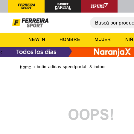
Buscá por producto,
T
NEW IN
HOMBRE
MUJER
NI
1
.
2
.
3
.
botin-adidas-speedportal--3-indoor
4
.
5
.
OOPS!