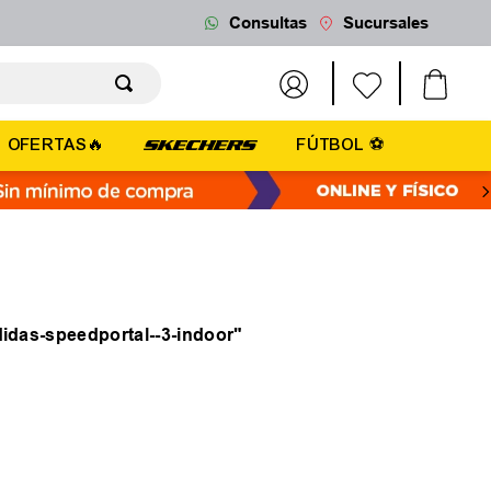
Consultas
Sucursales
OFERTAS🔥
FÚTBOL ⚽
didas-speedportal--3-indoor
"