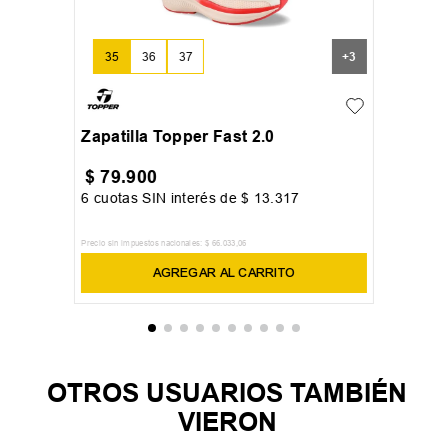
35
36
37
+
3
Zapatilla Topper Fast 2.0
$
79
.
900
6
cuotas SIN interés de
$
13
.
317
Precio sin impuestos nacionales:
$
66
.
033
,
06
AGREGAR AL CARRITO
OTROS USUARIOS TAMBIÉN
VIERON