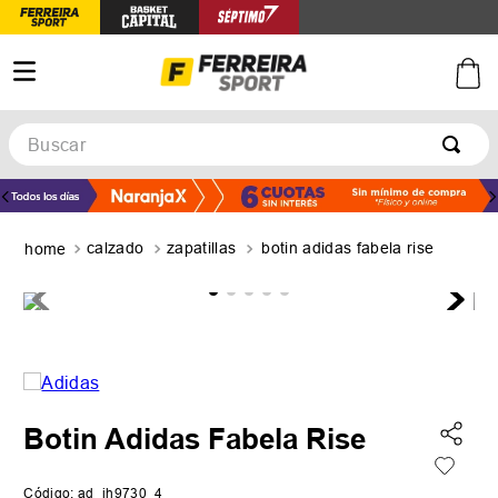
Buscar
TÉRMINOS MÁS BUSCADOS
1
.
botines
calzado
zapatillas
botin adidas fabela rise
2
.
zapatillas
3
.
basquet
4
.
zapatillas mujer
5
.
zapatillas adidas
Botin Adidas Fabela Rise
Código
:
ad_ih9730_4