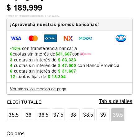
$
189
.
999
Precio sin impuestos nacionales:
$
157
.
023
,
97
¡Aprovechá nuestras promos bancarias!
-10%
con transferencia bancaria
6
cuotas sin interés de
$
31
.
667
con
3
cuotas sin interés de
$
63
.
333
4
cuotas sin interés de
$
47
.
500
con Banco Provincia
6
cuotas sin interés de
$
31
.
667
12
cuotas fijas de
$
18
.
304
Ver todos los medios de pago
Tabla de talles
35.5
36
36.5
37.5
38
38.5
39
39.5
Colores