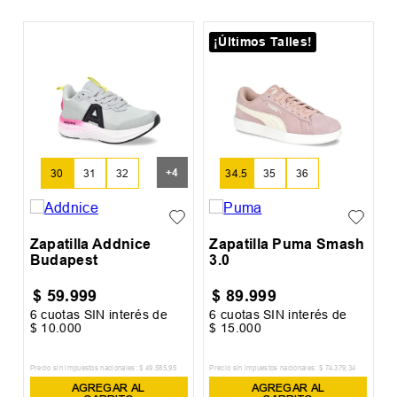
¡Últimos Talles!
Z
+
4
30
31
32
34.5
35
36
Zapatilla Addnice
Zapatilla Puma Smash
Budapest
3.0
$
59
.
999
$
89
.
999
6
cuotas SIN interés de
6
cuotas SIN interés de
6
$
10
.
000
$
15
.
000
$
Precio sin impuestos nacionales:
$
49
.
585
,
95
Precio sin impuestos nacionales:
$
74
.
379
,
34
Pr
AGREGAR AL
AGREGAR AL