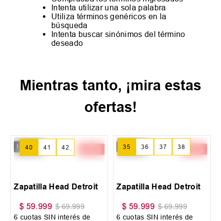
Intenta utilizar una sola palabra
Utiliza términos genéricos en la
búsqueda
Intenta buscar sinónimos del término
deseado
Mientras tanto, ¡mira estas
ofertas!
New IN
New IN
-
14 %
-
14 %
35
36
37
40
41
42
+
3
+
2