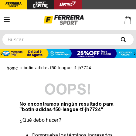
Buscar
TÉRMINOS MÁS BUSCADOS
1
.
botines
botin-adidas-f50-league-tf-jh7724
2
.
basquet
3
.
zapatillas mujer
OOPS!
4
.
zapatillas adidas
5
.
medias
No encontramos ningún resultado para
"
botin-adidas-f50-league-tf-jh7724
"
¿Qué debo hacer?
Comprueba los términos ingresados