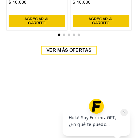
38
39
Zapatilla Head Detroit
Zapatilla Head Detroit
$
59
.
999
$
59
.
999
$
69
.
999
$
69
.
999
6
cuotas SIN interés de
6
cuotas SIN interés de
$
10
.
000
$
10
.
000
Precio sin impuestos nacionales:
$
49
.
585
,
95
Precio sin impuestos nacionales:
$
49
.
585
,
95
AGREGAR AL
AGREGAR AL
CARRITO
CARRITO
VER MÁS OFERTAS