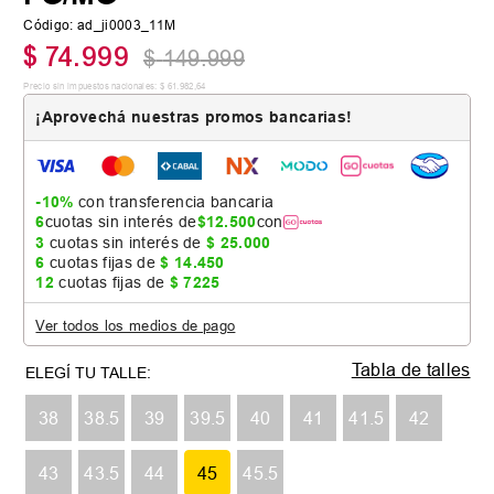
Código
:
ad_ji0003_11M
$
74
.
999
$
149
.
999
Precio sin impuestos nacionales:
$
61
.
982
,
64
¡Aprovechá nuestras promos bancarias!
-10%
con transferencia bancaria
6
cuotas sin interés de
$
12
.
500
con
3
cuotas sin interés de
$
25
.
000
6
cuotas fijas de
$
14
.
450
12
cuotas fijas de
$
7225
Ver todos los medios de pago
Tabla de talles
38
38.5
39
39.5
40
41
41.5
42
43
43.5
44
45
45.5