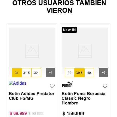
OTROS USUARIOS TAMBIÉN
VIERON
New IN
%
B
+
4
+
6
31
31.5
32
39
39.5
40
Botin Adidas Predator
Botin Puma Borussia
Club FG/MG
Classic Negro
Hombre
$
159
.
999
$
69
.
999
$
99
.
999