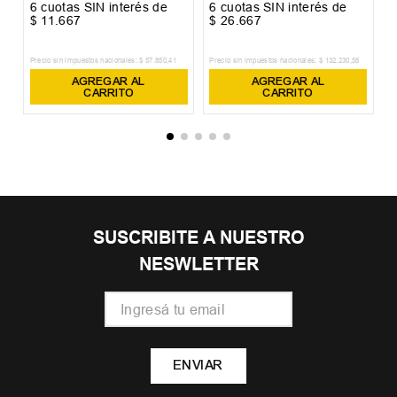
6
cuotas SIN interés de
6
cuotas SIN interés de
6
$
11
.
667
$
26
.
667
$
Precio sin impuestos nacionales:
$
57
.
850
,
41
Precio sin impuestos nacionales:
$
132
.
230
,
58
Pr
AGREGAR AL
AGREGAR AL
CARRITO
CARRITO
SUSCRIBITE A NUESTRO
NESWLETTER
ENVIAR