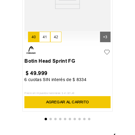
40
41
42
+
3
Botin Head Sprint FG
$
49
.
999
6
cuotas SIN interés de
$
8334
Precio sin impuestos nacionales:
$
41
.
321
,
49
AGREGAR AL CARRITO