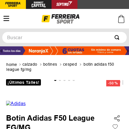
Buscar
TÉRMINOS MÁS BUSCADOS
1
.
botines
calzado
botines
cesped
botin adidas f50
2
.
basquet
league fg/mg
3
.
zapatillas mujer
¡Últimos Talles!
-
50 %
4
.
zapatillas adidas
5
.
medias
Botin Adidas F50 League
FG/MG