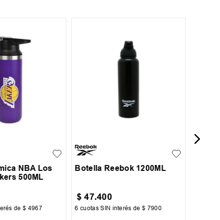
UN
Botel
Heat
UN
rmica NBA Los
Botella Reebok 1200ML
kers 500ML
$
47
.
400
$
20
.
terés de
$
4967
6
cuotas SIN interés de
$
7900
6
cuotas 