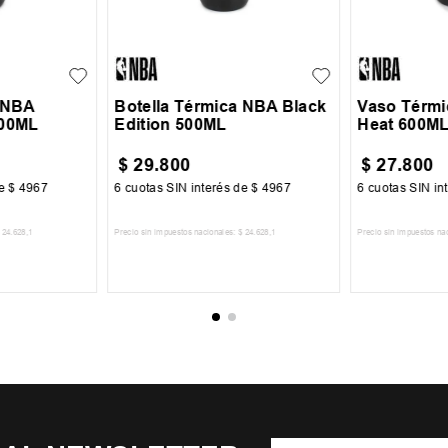
UN
UN
a NBA
Botella Térmica NBA Black
Vaso Térmi
500ML
Edition 500ML
Heat 600M
$
29
.
800
$
27
.
800
de
$
4967
6
cuotas SIN interés de
$
4967
6
cuotas SIN in
24
.
628
,
1
Precio sin impuestos nacionales:
$
24
.
628
,
1
Precio sin impuestos na
CARRITO
AGREGAR AL CARRITO
AGREGA