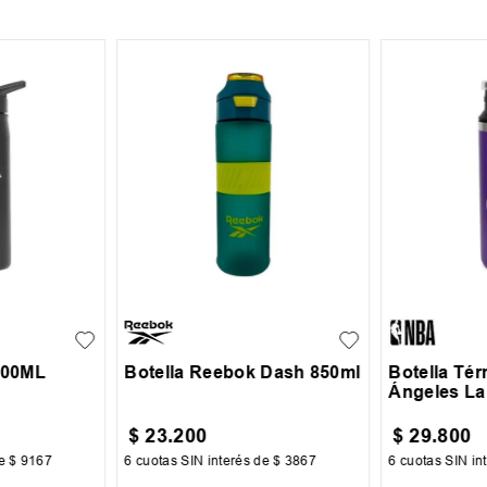
UN
UN
600ML
Botella Reebok Dash 850ml
Botella Té
Ángeles La
$
23
.
200
$
29
.
800
de
$
9167
6
cuotas SIN interés de
$
3867
6
cuotas SIN in