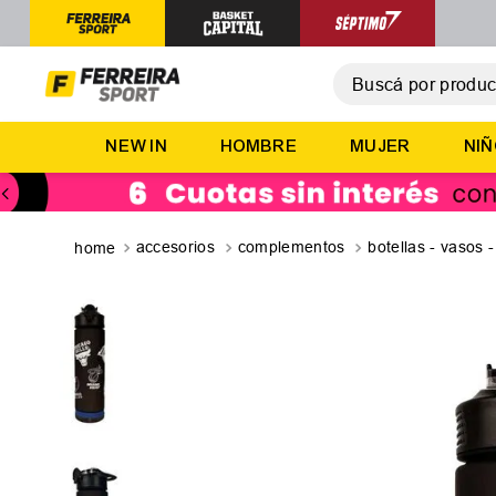
Buscá por producto,
T
NEW IN
HOMBRE
MUJER
NI
1
.
2
.
3
.
accesorios
complementos
botellas - vasos 
4
.
5
.