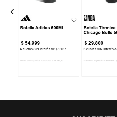
UN
UN
Botella Adidas 600ML
Botella Térmic
Chicago Bulls 
$
54
.
999
$
29
.
800
84
6
cuotas SIN interés de
$
9167
6
cuotas SIN interés 
Precio sin impuestos nacionales:
$
45
.
453
,
72
Precio sin impuestos nacionales:
$
TO
AGREGAR AL CARRITO
AGREGAR AL 