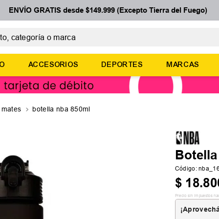
ENVÍO GRATIS desde $149.999 (Excepto Tierra del Fuego)
 categoría o marca
ÉRMINOS MÁS BUSCADOS
ÑO
ACCESORIOS
DEPORTES
MARCAS
botines
zapatillas
basquet
- mates
botella nba 850ml
zapatillas mujer
zapatillas adidas
Botell
Código
:
nba_1
$
18
.
80
Precio sin impuestos na
¡Aprovechá