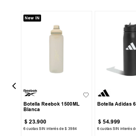
New IN
ex Fit
UN
UN
Botella Reebok 1500ML
Botella Adidas 
Blanca
$
23
.
900
$
54
.
999
59
6
cuotas SIN interés de
$
3984
6
cuotas SIN interés 