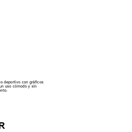
ño deportivo con gráficos
a un uso cómodo y sin
ento.
R