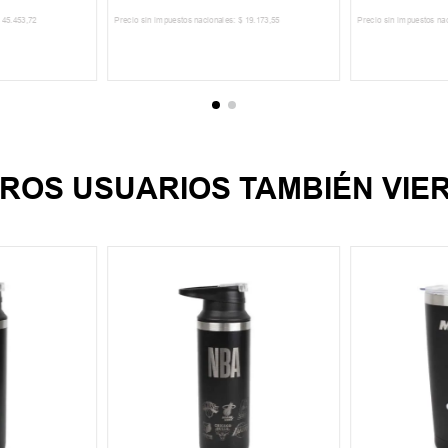
45
.
453
,
72
Precio sin impuestos nacionales:
$
19
.
173
,
55
Precio sin impuestos na
CARRITO
AGREGAR AL CARRITO
AGREGA
ROS USUARIOS TAMBIÉN VIE