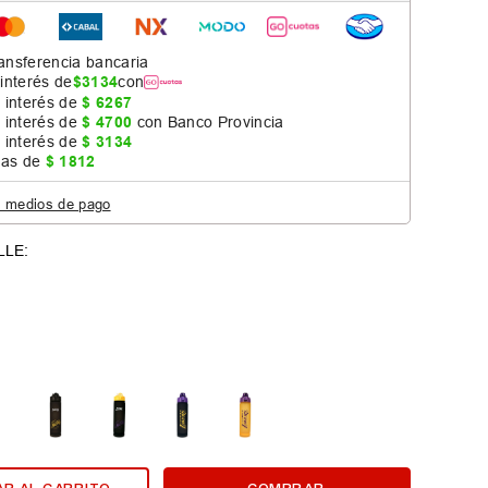
ansferencia bancaria
 interés de
$
3134
con
 interés de
$
6267
 interés de
$
4700
con Banco Provincia
 interés de
$
3134
jas de
$
1812
s medios de pago