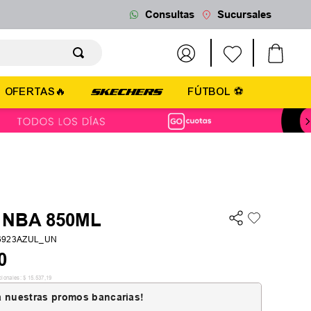
Consultas
Sucursales
OFERTAS🔥
FÚTBOL ⚽
a NBA 850ML
6923AZUL_UN
0
cionales:
$
15
.
537
,
19
 nuestras promos bancarias!