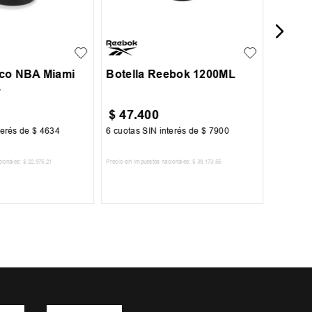
UN
co NBA Miami
Botella Reebok 1200ML
L
$
47
.
400
$
54
.
terés de
$
4634
6
cuotas SIN interés de
$
7900
6
cuotas 
cionales:
$
22
.
975
,
21
Precio sin impuestos nacionales:
$
39
.
173
,
55
Precio sin im
R AL CARRITO
AGREGAR AL CARRITO
A