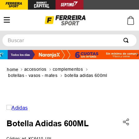
Buscar
TÉRMINOS MÁS BUSCADOS
1
.
botines
accesorios
complementos
2
.
zapatillas
botellas - vasos - mates
botella adidas 600ml
3
.
basquet
4
.
zapatillas mujer
5
.
zapatillas adidas
Botella Adidas 600ML
Código
:
ad_KC6410_UN