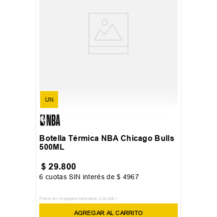
UN
Botella Térmica NBA Chicago Bulls
500ML
$
29
.
800
6
cuotas SIN interés de
$
4967
Precio sin impuestos nacionales:
$
24
.
628
,
1
AGREGAR AL CARRITO