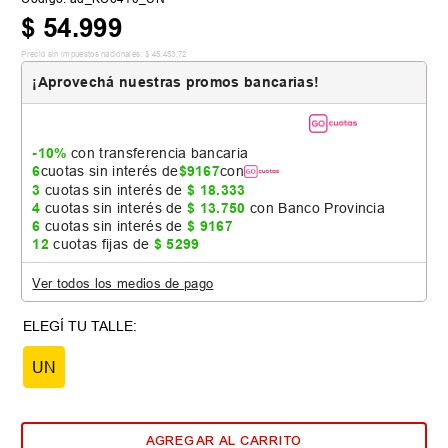
$
54
.
999
Precio sin impuestos nacionales:
$
45
.
453
,
72
¡Aprovechá nuestras promos bancarias!
-10%
con transferencia bancaria
6
cuotas sin interés de
$
9167
con
3
cuotas sin interés de
$
18
.
333
4
cuotas sin interés de
$
13
.
750
con Banco Provincia
6
cuotas sin interés de
$
9167
12
cuotas fijas de
$
5299
Ver todos los medios de pago
UN
AGREGAR AL CARRITO