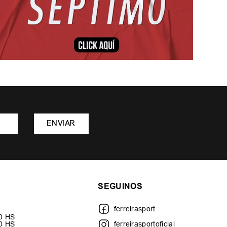
ENVIAR
SEGUINOS
ferreirasport
30 HS
00 HS
ferreirasportoficial