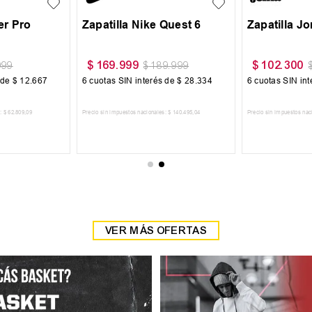
r Pro
Zapatilla Nike Quest 6
Zapatilla J
$
169
.
999
$
102
.
300
999
$
189
.
999
 de
$
12
.
667
6
cuotas SIN interés de
$
28
.
334
6
cuotas SIN in
:
$
62
.
809
,
09
Precio sin impuestos nacionales:
$
140
.
495
,
04
Precio sin impuestos nac
 CARRITO
AGREGAR AL CARRITO
AGREGAR
VER MÁS OFERTAS