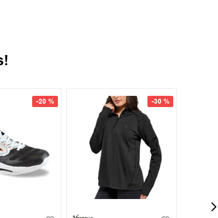
s!
-
20 %
-
30 %
41
42
+
4
S
M
L
XL
XXL