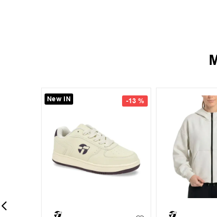
M
New IN
-
13 %
-
13 %
35
36
37
38
+
6
+
1
S
M
L
39
40