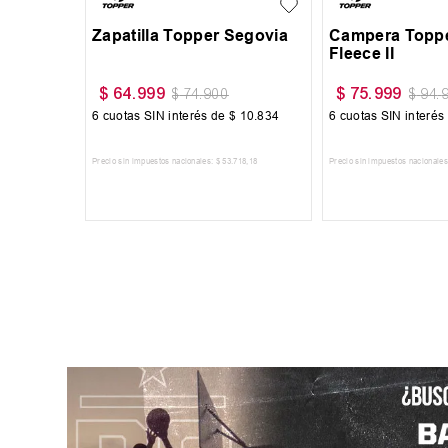
Segovia
Zapatilla Topper Segovia
Campera Toppe
Fleece II
$
64
.
999
$
75
.
999
$
74
.
900
$
94
.
10
.
834
6
cuotas SIN interés de
$
10
.
834
6
cuotas SIN interés
718
,
18
Precio sin impuestos nacionales:
$
53
.
718
,
18
Precio sin impuestos nacionales
RRITO
AGREGAR AL CARRITO
AGREGAR AL