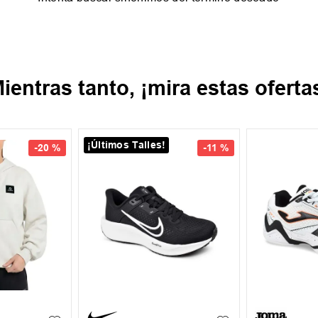
ientras tanto, ¡mira estas oferta
¡Últimos Talles!
-
20 %
-
11 %
35.5
37
37.5
39
39.5
40
XL
+
1
39.5
41
42.5