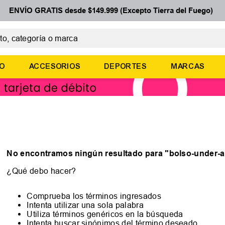
ENVÍO GRATIS desde $149.999 (Excepto Tierra del Fuego)
 categoría o marca
ÉRMINOS MÁS BUSCADOS
ÑO
ACCESORIOS
DEPORTES
MARCAS
botines
zapatillas
basquet
zapatillas mujer
zapatillas adidas
No encontramos ningún resultado para "
bolso-under-a
¿Qué debo hacer?
Comprueba los términos ingresados
Intenta utilizar una sola palabra
Utiliza términos genéricos en la búsqueda
Intenta buscar sinónimos del término deseado