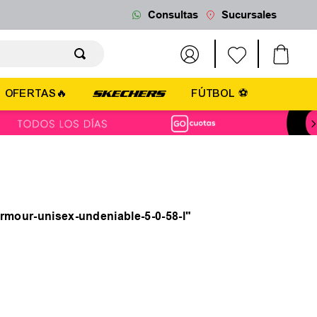
Consultas
Sucursales
OFERTAS🔥
FÚTBOL ⚽
rmour-unisex-undeniable-5-0-58-l
"