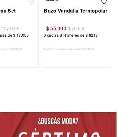
oma Set
Buzo Vandalia Termopolar
$
55
.
300
$
127
.
999
$
79
.
000
terés de
$
17
.
050
6
cuotas SIN interés de
$
9217
ionales:
$
84
.
545
,
45
Precio sin impuestos nacionales:
$
45
.
702
,
48
 AL CARRITO
AGREGAR AL CARRITO