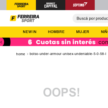
Buscá por producto,
T
NEW IN
HOMBRE
MUJER
NI
1
.
2
.
3
.
bolso-under-armour-unisex-undeniable-5-0-58-l
4
.
5
.
OOPS!