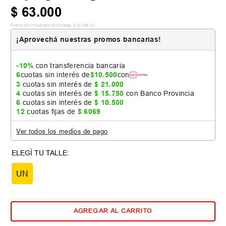
$
63
.
000
Precio sin impuestos nacionales:
$
52
.
066
,
12
¡Aprovechá nuestras promos bancarias!
-10%
con transferencia bancaria
6
cuotas sin interés de
$
10
.
500
con
3
cuotas sin interés de
$
21
.
000
4
cuotas sin interés de
$
15
.
750
con Banco Provincia
6
cuotas sin interés de
$
10
.
500
12
cuotas fijas de
$
6069
Ver todos los medios de pago
UN
AGREGAR AL CARRITO