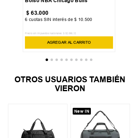
Bolso NBA Chicago Bulls
$
63
.
000
6
cuotas SIN interés de
$
10
.
500
Precio sin impuestos nacionales:
$
52
.
066
,
12
AGREGAR AL CARRITO
OTROS USUARIOS TAMBIÉN
VIERON
New IN
B