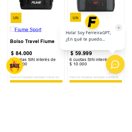
I
UN
UN
Bolso Travel Fiume
Bolso Mochila Reebok
$
84
.
000
$
59
.
999
6
cuotas SIN interés de
6
cuotas SIN interés de
6
$
14
.
000
$
10
.
000
$
Precio sin impuestos nacionales:
$
69
.
421
,
49
Precio sin impuestos nacionales:
$
49
.
585
,
95
Pr
AGREGAR AL
AGREGAR AL
CARRITO
CARRITO