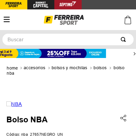
Buscar
TÉRMINOS MÁS BUSCADOS
1
.
botines
accesorios
bolsos y mochilas
bolsos
bolso
2
.
basquet
nba
3
.
zapatillas mujer
4
.
zapatillas adidas
5
.
medias
Bolso NBA
Código
:
nba_27657NEGRO_UN