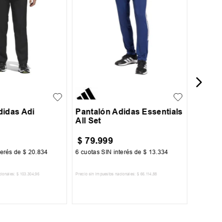
Pantal
y Bols
36
38
XS
S
M
L
XL
didas Adi
Pantalón Adidas Essentials
All Set
$
79
.
999
$
62
.
terés de
$
20
.
834
6
cuotas SIN interés de
$
13
.
334
6
cuotas 
cionales:
$
103
.
304
,
96
Precio sin impuestos nacionales:
$
66
.
114
,
88
Precio sin im
R AL CARRITO
AGREGAR AL CARRITO
A