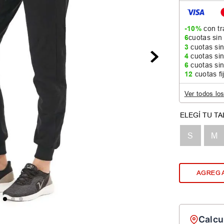
-10%
con tr
6
cuotas sin
3
cuotas sin
4
cuotas sin
6
cuotas sin
12
cuotas fi
Ver todos lo
S
M
AGREGA
Calcu