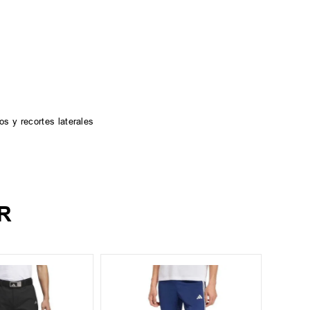
os y recortes laterales
R
S
XXXL