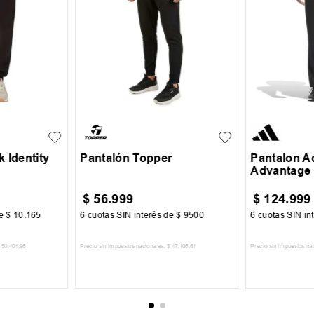
XL
XXL
S
M
L
XL
32
34
 Identity
Pantalón Topper
Pantalon A
Advantage
$
56
.
999
$
124
.
999
de
$
10
.
165
6
cuotas SIN interés de
$
9500
6
cuotas SIN in
50
.
404
,
96
Precio sin impuestos nacionales:
$
47
.
106
,
61
Precio sin impuestos na
CARRITO
AGREGAR AL CARRITO
AGREGA