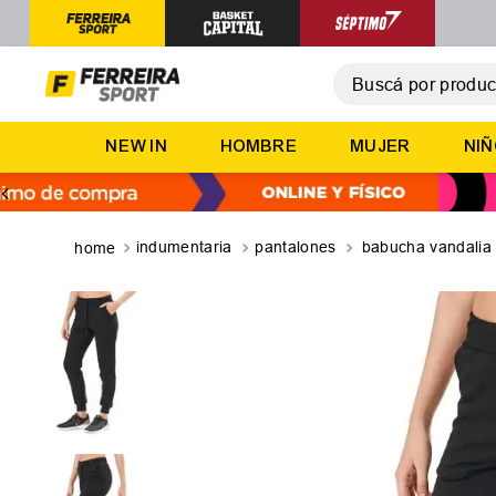
Buscá por producto,
T
NEW IN
HOMBRE
MUJER
NI
1
.
2
.
3
.
indumentaria
pantalones
babucha vandalia
4
.
5
.