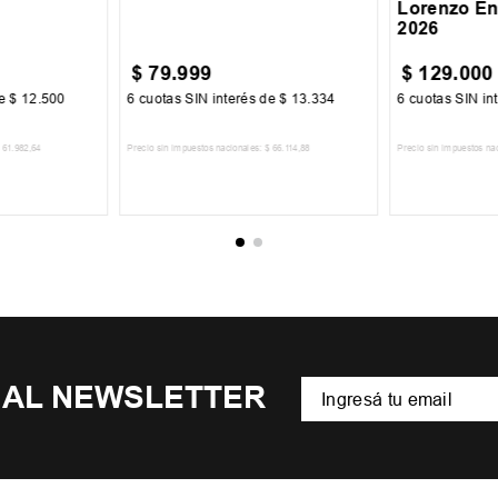
Lorenzo En
2026
$
79
.
999
$
129
.
000
de
$
12
.
500
6
cuotas SIN interés de
$
13
.
334
6
cuotas SIN in
61
.
982
,
64
Precio sin impuestos nacionales:
$
66
.
114
,
88
Precio sin impuestos na
CARRITO
AGREGAR AL CARRITO
AGREGA
 AL NEWSLETTER