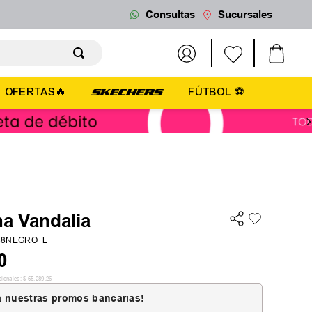
Consultas
Sucursales
OFERTAS🔥
FÚTBOL ⚽
a Vandalia
38NEGRO_L
0
cionales:
$
65
.
289
,
26
 nuestras promos bancarias!