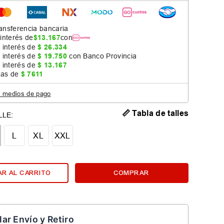
ansferencia bancaria
 interés de
$
13
.
167
con
 interés de
$
26
.
334
 interés de
$
19
.
750
con Banco Provincia
 interés de
$
13
.
167
jas de
$
7611
s medios de pago
📏 Tabla de talles
L
XL
XXL
R AL CARRITO
COMPRAR
lar Envío y Retiro