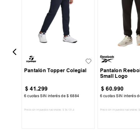
jer
o
8
10
12
14
16
S
M
L
Pantalón Topper Colegial
Pantalon Reebok
Small Logo
$
41
.
299
$
60
.
990
00
6
cuotas SIN interés de
$
6884
6
cuotas SIN interés 
Precio sin impuestos nacionales:
$
34
.
131
,
4
Precio sin impuestos nacionales:
$
TO
AGREGAR AL CARRITO
AGREGAR AL 