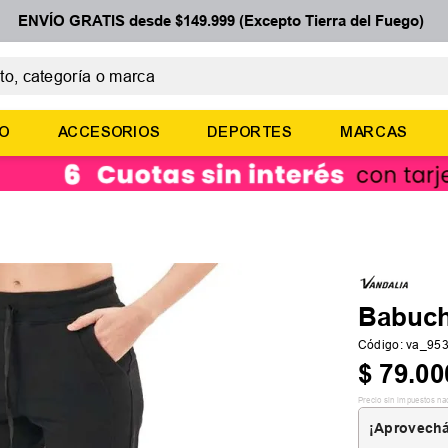
ENVÍO GRATIS desde $149.999 (Excepto Tierra del Fuego)
 categoría o marca
ÉRMINOS MÁS BUSCADOS
ÑO
ACCESORIOS
DEPORTES
MARCAS
botines
zapatillas
basquet
zapatillas mujer
zapatillas adidas
Babuch
Código
:
va_95
$
79
.
00
Precio sin impuestos na
¡Aprovechá