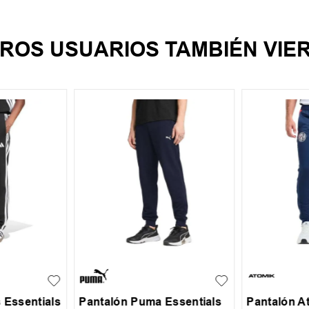
ROS USUARIOS TAMBIÉN VIE
L
S
M
L
XL
S
M
+
1
 Essentials
Pantalón Puma Essentials
Pantalón A